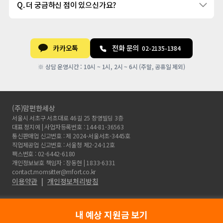
Q. 더 궁금하신 점이 있으신가요?
카카오톡
전화 문의
02-2135-1384
※ 상담 운영시간 : 10시 ~ 1시, 2시 ~ 6시 (주말, 공휴일 제외)
(주)맘편한세상
서울시 서초구 서초대로 46길 25 창영빌딩 3층
대표 정지예 | 사업자등록번호 : 144-81-36563
통신판매업 신고번호 : 제 2024-서울서초-3445호
직업제공업 신고번호 : 서울청 제2-24-12호
팩스번호 : 02-6442-6180
개인정보보호 책임자 : 장동현 | 1833-6331
contact.momsitter@mfort.co.kr
이용약관
|
개인정보처리방침
내 예상 지원금 보기