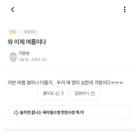
전체
자유수다
와 이제 여름이다
익명맘
3달 전
•
조회수
33
이번 여름 얼마나 더울지... 우리 애 땀띠 심한데 걱정이다ㅠㅠㅠ
좋아요
0
공유하기
놓치면 끝나는 육아필수템 한정수량 특가!