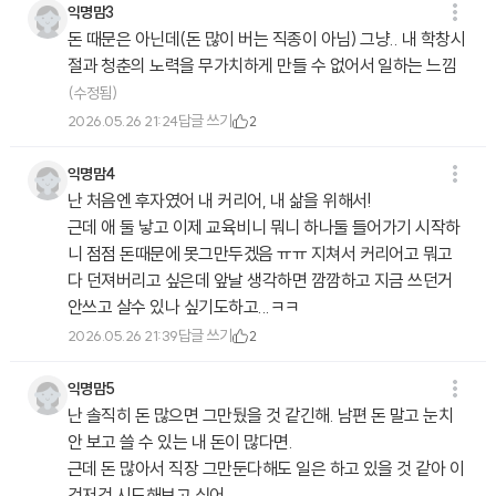
익명맘3
돈 때문은 아닌데(돈 많이 버는 직종이 아님) 그냥.. 내 학창시
절과 청춘의 노력을 무가치하게 만들 수 없어서 일하는 느낌
(수정됨)
답글 쓰기
2026.05.26 21:24
2
익명맘4
난 처음엔 후자였어 내 커리어, 내 삶을 위해서!
근데 애 둘 낳고 이제 교육비니 뭐니 하나둘 들어가기 시작하
니 점점 돈때문에 못그만두겠음 ㅠㅠ 지쳐서 커리어고 뭐고
다 던져버리고 싶은데 앞날 생각하면 깜깜하고 지금 쓰던거
안쓰고 살수 있나 싶기도하고...ㅋㅋ
답글 쓰기
2026.05.26 21:39
2
익명맘5
난 솔직히 돈 많으면 그만뒀을 것 같긴해. 남편 돈 말고 눈치
안 보고 쓸 수 있는 내 돈이 많다면.
근데 돈 많아서 직장 그만둔다해도 일은 하고 있을 것 같아 이
것저것 시도해보고 싶어.