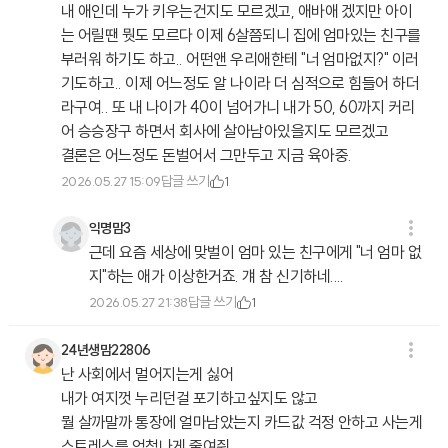
내 애인데 누가 키우는건지도 모르겠고, 애바애 겠지만 아이
는 어릴땐 뭣도 모르다 이제 6살쯤되니 집에 엄마있는 친구를
부러워 하기도 하고.. 어떤앤 우리애한테 "너 엄마없지?" 이러
기도하고.. 이제 어느정도 알 나이라 더 심적으로 힘들어 하더
라구여.. 또 내 나이가 40이 넘어가니 내가 50, 60까지 커리
어 승승장구 하면서 회사에 살아남아있을지도 모르겠고
결론은 어느정도 돈벌어서 그만두고 지금 육아중.
답글 쓰기
2026.05.27 15:09
1
익명맘3
근데 요즘 세상에 맞벌이 엄마 있는 친구에게 "너 엄마 없
지"하는 애가 이상한거죠. 걔 참 신기하네....
답글 쓰기
2026.05.27 21:38
1
24년생맘22806
난 사회에서 멀어지는게 싫어
내가 여지껏 누리던걸 포기하고싶지도 않고
뭘 살까말까 통장에 얼마남았는지 카드값 걱정 안하고 사는게
스트레스를 엄청나게 줄여줘