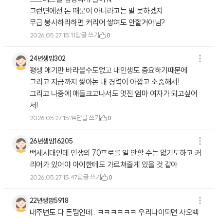
그런면에선 돈 때문이 아니라고는 말 못하겠지
무급 봉사하라하면 커리어 쌓여도 안할거아님?
답글 쓰기
2026.05.27 15:11
0
24년생맘302
평생 애기만 바라볼수도없고 내인생도 중요하기때문에
그리고 지금까지 쌓아논 내 경력이 아깝고 소중해서!
그리고 나중에 애들크고나서도 멋진 엄마 여자가 되고싶어
서!
답글 쓰기
2026.05.27 15:14
0
26년생맘16205
백세시대인데 인생의 70프로를 일 안할 수는 없기도하고 커
리어가 있어야 아이한테도 가르쳐줄게 있을 것 같아
답글 쓰기
2026.05.27 15:47
0
22년생맘5918
내주변도 다 돈땜인데.. ㅋㅋㅋㅋㅋㅋ 우리나이되면 사오백