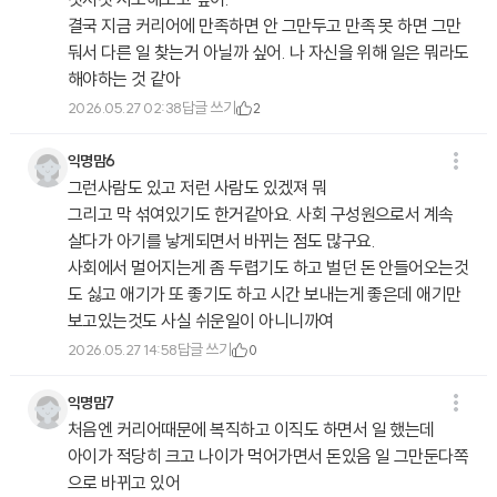
결국 지금 커리어에 만족하면 안 그만두고 만족 못 하면 그만
둬서 다른 일 찾는거 아닐까 싶어. 나 자신을 위해 일은 뭐라도
해야하는 것 같아
답글 쓰기
2026.05.27 02:38
2
익명맘6
그런사람도 있고 저런 사람도 있겠져 뭐
그리고 막 섞여있기도 한거같아요. 사회 구성원으로서 계속
살다가 아기를 낳게되면서 바뀌는 점도 많구요.
사회에서 멀어지는게 좀 두렵기도 하고 벌던 돈 안들어오는것
도 싫고 애기가 또 좋기도 하고 시간 보내는게 좋은데 애기만
보고있는것도 사실 쉬운일이 아니니까여
답글 쓰기
2026.05.27 14:58
0
익명맘7
처음엔 커리어때문에 복직하고 이직도 하면서 일 했는데
아이가 적당히 크고 나이가 먹어가면서 돈있음 일 그만둔다쪽
으로 바뀌고 있어