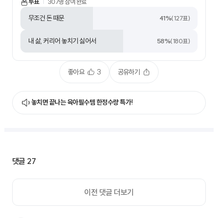
투표
307
명 참여 완료
무조건 돈 때문
41
%
(
127
표)
내 삶, 커리어 놓치기 싫어서
58
%
(
180
표)
좋아요
3
공유하기
놓치면 끝나는 육아필수템 한정수량 특가!
댓글
27
이전 댓글 더보기