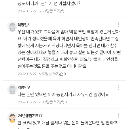
정도 버니까.. 관두기 넘 아깝지않아?
답글 쓰기
2026.05.27 15:53
1
익명맘8
우선 내가 있고 그다음에 엄마 역할 부인 역할이 있는거 같아
요. 내가 생각했을때 육아 하면서 내인생이 만족된다면 그상
황에 맞게 사는거고 직장다니면서 육아를 한다면 내가 할수
있는 선에서 내려 놓을거 내려 놓고 살면 되는것 같아여. 어떤
선택이든 내가 결정하고 후회안하면 돼요! 남들이 내인생을
살아주는것도 돈을 주는것도 아니니깐요
답글 쓰기
2026.05.27 16:51
0
익명맘9
나는 돈만 있으면 아이 등원시키고 자유시간 즐겼어ㅠ
답글 쓰기
2026.05.27 17:02
0
24년생맘21977
한 50억 있고 매달 월세나 뭐든 돈이 들어온다면 일 안하고