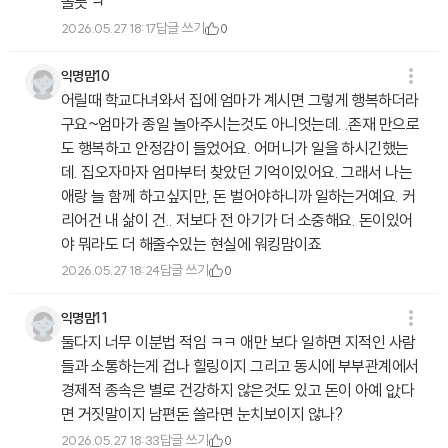
놀듯 ㅋ
답글 쓰기
2026.05.27 18:17
0
익명맘10
어릴때 학교다녀와서 집에 엄마가 계시면 그렇게 행복하더라
구요~엄마가 종일 놀아주시는것도 아니엇는데. .존재 만으로
도 행복하고 안정감이 들었어요. 어머니가 일을 하시긴했는
데. 집오자마자 엄마부터 찾았던 기억이있어요. 그래서 나는
애랑 늘 함께 하고싶지만, 돈 벌어야하니까 일하는거예요. 커
리어건 내 삶이 건.. 저보다 전 아기가 더 소중해요. 돈이있어
야 뭐라도 더 해줄수있는 현실에 워킹맘이죠
답글 쓰기
2026.05.27 18:24
0
익명맘11
둘다지 너무 이분법 적임 ㅋㅋ 애만 보다 일하면 지적인 사람
들과 소통하는게 겁나 힐링이지 그리고 동시에 부부관계에서
경제적 종속은 별로 건강하지 않은것도 있고 돈이 아예 앖다
면 거짓말이지 남편돈 쓸라면 눈치보이지 않나?
답글 쓰기
2026.05.27 18:33
0