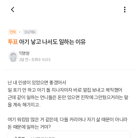
전체
궁금해요
투표
아기 낳고 나서도 일하는 이유
익명맘
2달 전
•
조회수
1033
난 내 인생이 있었으면 좋겠어서
일 포기 안 하고 아기 돌 지나자마자 바로 얼집 보내고 복직했어
근데 같이 일하는 언니들은 돈만 있으면 진작에 그만뒀으거라는 말
을 계속 해가지고..
여기 워킹맘 많은 거 같은데, 다들 커리어나 자기 삶 때문이 아니라
돈 때문에 일하는 거야?