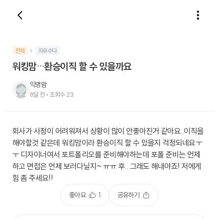
전체
자유수다
워킹맘…환승이직 할 수 있을까요
익명맘
8달 전
•
조회수
23
회사가 사정이 어려워져서 상황이 많이 안좋아진거 같아요..이직을
해야할것 같은데 워킹맘이라 환승이직 할 수 있을지 걱정되네요ㅜ
ㅜ 디자이너여서 포트폴리오를 준비해야하는데 포폴 준비는 언제
하고 면접은 언제 보러다닐지~ ㅠㅠ 후.. 그래도 해내야죠! 저에게
힘 좀 주세요!!
좋아요
1
공유하기