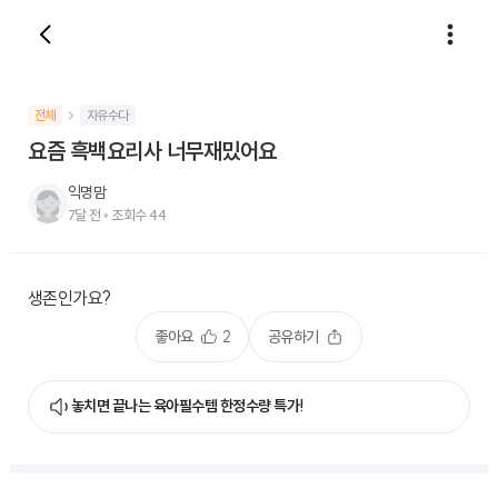
전체
자유수다
요즘 흑백요리사 너무재밌어요
익명맘
7달 전
•
조회수
44
생존인가요?
좋아요
2
공유하기
놓치면 끝나는 육아필수템 한정수량 특가!