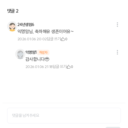
댓글
2
24년생맘6
익명맘님, 축하해유 생존이어유~
답글 쓰기
2026.01.06 20:02
0
익명맘1
작성자
감사합니다🥹
답글 쓰기
2026.01.06 21:18
0