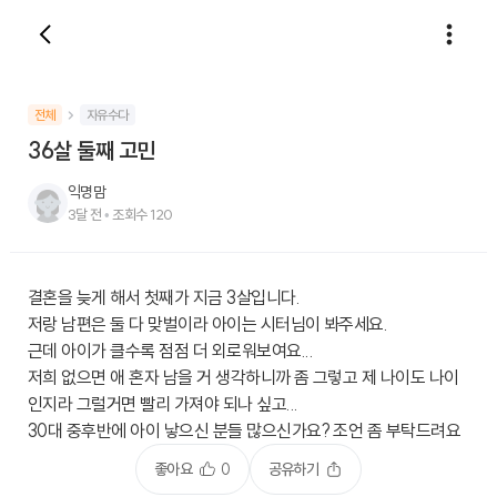
전체
자유수다
36살 둘째 고민
익명맘
3달 전
•
조회수
120
결혼을 늦게 해서 첫째가 지금 3살입니다.
저랑 남편은 둘 다 맞벌이라 아이는 시터님이 봐주세요.
근데 아이가 클수록 점점 더 외로워보여요...
저희 없으면 애 혼자 남을 거 생각하니까 좀 그렇고 제 나이도 나이
인지라 그럴거면 빨리 가져야 되나 싶고...
30대 중후반에 아이 낳으신 분들 많으신가요? 조언 좀 부탁드려요
좋아요
0
공유하기