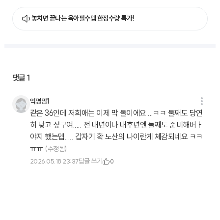
놓치면 끝나는 육아필수템 한정수량 특가!
댓글
1
익명맘1
같은 36인데 저희애는 이제 막 돌이에요 ...ㅋㅋ 둘째도 당연
히 낳고 싶구여..... 전 내년이나 내후년엔 둘째도 준비해버ㅏ
야지 했는뎁..... 갑자기 확 노산의 나이란게 체감되네요 ㅋㅋ
ㅠㅠ
(수정됨)
답글 쓰기
2026.05.18 23:37
0