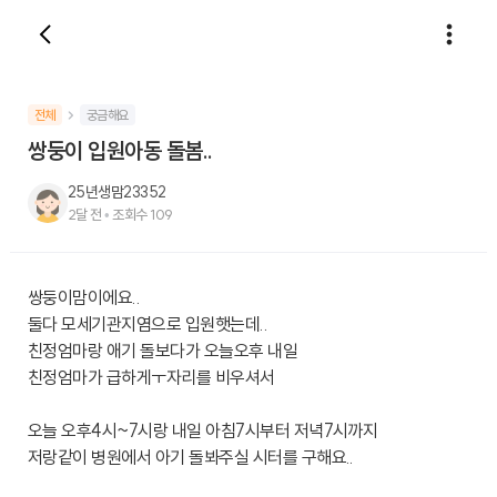
전체
궁금해요
쌍둥이 입원아동 돌봄..
25년생맘23352
2달 전
•
조회수
109
쌍둥이맘이에요..
둘다 모세기관지염으로 입원햇는데..
친정엄마랑 애기 돌보다가 오늘오후 내일
친정엄마가 급하게ㅜ자리를 비우셔서
오늘 오후4시~7시랑 내일 아침7시부터 저녁7시까지
저랑같이 병원에서 아기 돌봐주실 시터를 구해요..