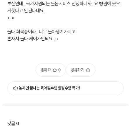
부산인데.. 국가지원되는 돌봄서비스 신청하니까.. 요 병원에 못오
게햇다고 안된다네요..
ㅠㅠ
둘다 회복중이라.. 너무 돌아댕겨가지고
혼자서 둘다 케어가안되요..ㅠ
좋아요
0
공유하기
놓치면 끝나는 육아필수템 한정수량 특가!
댓글
0