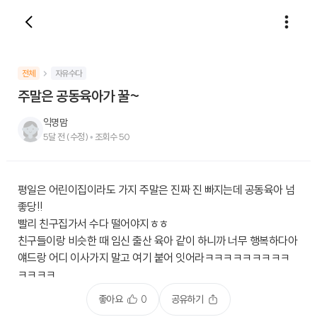
전체
자유수다
주말은 공동육아가 꿀~
익명맘
5달 전
(수정)
•
조회수
50
평일은 어린이집이라도 가지 주말은 진짜 진 빠지는데 공동육아 넘
좋당!!
빨리 친구집가서 수다 떨어야지ㅎㅎ
친구들이랑 비슷한 때 임신 출산 육아 같이 하니까 너무 행복하다아
얘드랑 어디 이사가지 말고 여기 붙어 잇어라ㅋㅋㅋㅋㅋㅋㅋㅋㅋ
ㅋㅋㅋㅋ
좋아요
0
공유하기