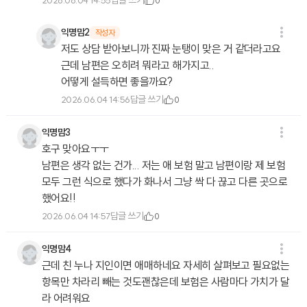
답글 쓰기
2026.06.04 14:55
0
익명맘2
작성자
저도 상담 받아보니까 진짜 눈탱이 맞은 거 같더라고요
근데 남편은 오히려 뭐라고 해가지고..
어떻게 설득하면 좋을까요?
답글 쓰기
2026.06.04 14:56
0
익명맘3
호구 맞아요ㅜㅜ
남편은 생각 없는 건가... 저는 애 보험 말고 남편이랑 제 보험
모두 그런 식으로 했다가 화나서 그냥 싹 다 끊고 다른 곳으로
했어요!!
답글 쓰기
2026.06.04 14:57
0
익명맘4
근데 친 누나 지인이면 애매하네요 자세히 살펴보고 필요없는
항목만 차라리 빼는 것도괜찮은데 보험은 사람마다 가치가 달
라 어려워요