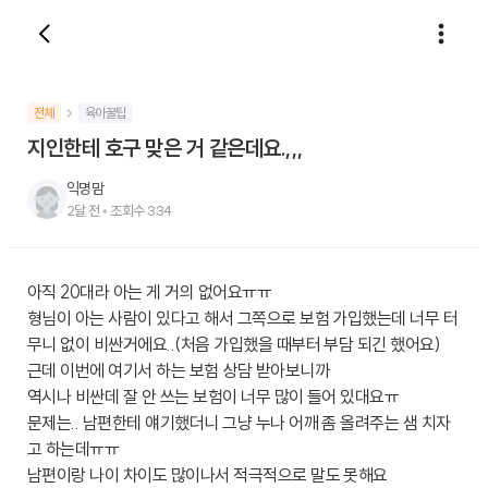
전체
육아꿀팁
지인한테 호구 맞은 거 같은데요.,,,
익명맘
2달 전
•
조회수
334
아직 20대라 아는 게 거의 없어요ㅠㅠ
형님이 아는 사람이 있다고 해서 그쪽으로 보험 가입했는데 너무 터
무니 없이 비싼거에요..(처음 가입했을 때부터 부담 되긴 했어요)
근데 이번에 여기서 하는 보험 상담 받아보니까
역시나 비싼데 잘 안 쓰는 보험이 너무 많이 들어 있대요ㅠ
문제는.. 남편한테 얘기했더니 그냥 누나 어깨 좀 올려주는 샘 치자
고 하는데ㅠㅠ
남편이랑 나이 차이도 많이나서 적극적으로 말도 못해요