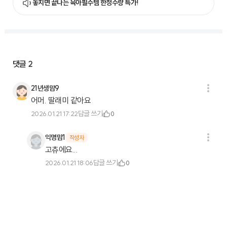
놓치면 끝나는 육아필수템 한정수량 특가!
댓글
2
21년생맘9
어머. 딸래미 같아요
답글 쓰기
2026.01.21 17:22
0
익명맘1
작성자
고츄에요...
답글 쓰기
2026.01.21 18:06
0