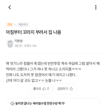
전체
자유수다
아침부터 꼬라지 부려서 집 나옴
익명맘
3달 전
•
조회수
136
애 씻기느라 힘들어 죽겠는데 반찬투정 계속 하길래 그럼 알아서 해
먹어라 그랬더니 그거 하나 못 하냐고 소리지름ㅋㅋㅋ
진짜 나도 도저히 못 참겠어서 애기 데리고 나왔다...
근데 어디 갈 곳도 없고ㅜㅜ 눈물 나ㅜㅜ
좋아요
0
공유하기
놓치면 끝나는 육아필수템 한정수량 특가!