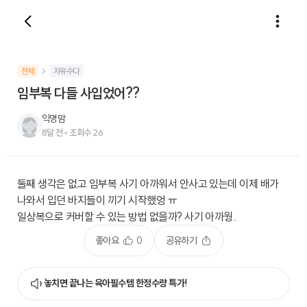
전체
자유수다
임부복 다들 사입었어??
익명맘
8달 전
•
조회수
26
둘째 생각은 없고 임부복 사기 아까워서 안사고 있는데 이제 배가
나와서 입던 바지들이 끼기 시작했엉 ㅠ
일상복으로 커버할 수 있는 방법 없을까? 사기 아까웡..
좋아요
0
공유하기
놓치면 끝나는 육아필수템 한정수량 특가!