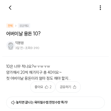
전체
궁금해요
어버이날 용돈 10?
익명맘
3달 전
•
조회수
390
10은 너무 적나요?ㅠㅜㅠㅜㅠ
양가해서 20씩 해가지구 총 40이요~
첫 어버이날 용돈이라 얼마 정도 해야 할지...
좋아요
2
공유하기
놓치면 끝나는 육아필수템 한정수량 특가!