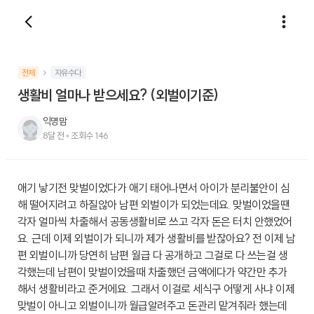
전체
자유수다
생활비 얼마나 받으세요? (외벌이기준)
익명맘
8달 전
•
조회수
146
애기 낳기전 맞벌이었다가 애기 태어나면서 아이가 분리불안이 심
해 떨어지려고 하질않아 남편 외벌이가 되었는데요. 맞벌이었을땐
각자 얼마씩 차출해서 공동생활비로 쓰고 각자 돈은 터치 안했었어
요. 근데 이제 외벌이가 되니까 제가 생활비를 받잖아요? 전 이제 남
편 외벌이니까 당연히 남편 월급 다 공개하고 그걸로 다 쓰는걸 생
각했는데 남편이 맞벌이었을때 차출했던 금액에다가 약간만 추가
해서 생활비라고 준거에요. 그래서 이걸로 세식구 어떻게 사냐 이제
맞벌이 아니고 외벌이니까 월급알려주고 돈관리 맡겨줘라 했는데