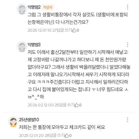
익명맘2
작성자
그럼 그 생활비통장에서 각자 살것도 (생활비에 포함되
는항목은아닌) 다 나가는건가요?
답글 쓰기
2025.12.01 10:27
0
익명맘3
저도 이래서 출산2달전부터 일안하기 시작해서 애낳고
제 고정비랑 나갈꺼나가고 하다보니 제 돈 천만원가량
없더라구요? 그래서 생활비 백올려달랬더니 알았다해놓
고 이래저래 말나오기시작해서 싸우기 시작하게 되더라
구요 ㅋㅋㅋ주긴줍디다 더럽고 치사해서 일하러간다하
고 다시 집에 붙어있게되는 접니다 ㅜ 너무 힘드네요 ㅅ
ㅂ^_^하
답글 쓰기
2026.02.12 00:25
0
25년생맘10
저희는 한 통장에 모아두고 체크카드 같이 써요
답글 쓰기
2025.12.01 20:28
0