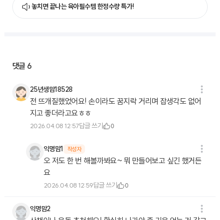
놓치면 끝나는 육아필수템 한정수량 특가!
댓글
6
25년생맘18528
전 뜨개질했었어요! 손이라도 꿈지락 거리며 잡생각도 없어
지고 좋더라고요ㅎㅎ
답글 쓰기
2026.04.08 12:57
0
익명맘1
작성자
오 저도 한 번 해볼까봐요~ 뭐 만들어보고 싶긴 했거든
요
답글 쓰기
2026.04.08 12:59
0
익명맘2