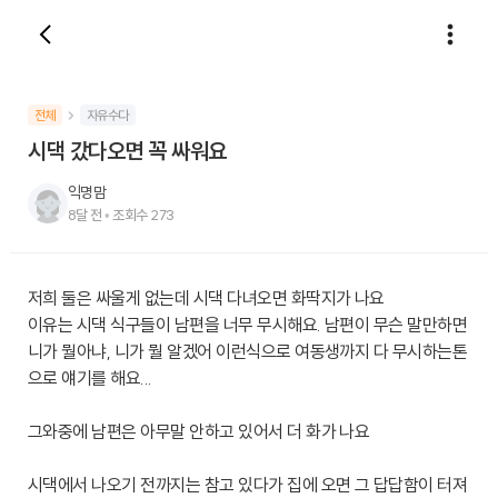
전체
자유수다
시댁 갔다오면 꼭 싸워요
익명맘
8달 전
•
조회수
273
저희 둘은 싸울게 없는데 시댁 다녀오면 화딱지가 나요
이유는 시댁 식구들이 남편을 너무 무시해요. 남편이 무슨 말만하면
니가 뭘아냐, 니가 뭘 알겠어 이런식으로 여동생까지 다 무시하는톤
으로 얘기를 해요...
그와중에 남편은 아무말 안하고 있어서 더 화가 나요
시댁에서 나오기 전까지는 참고 있다가 집에 오면 그 답답함이 터져