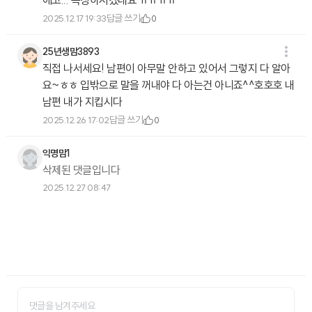
에고... 속상하시겠네요 ㅠㅠㅠㅠ
답글 쓰기
2025.12.17 19:33
0
25년생맘3893
직접 나서세요! 남편이 아무말 안하고 있어서 그렇지 다 알아
요~ㅎㅎ 입밖으로 말을 꺼내야 다 아는건 아니죠^^호호호 내
남편 내가 지킵시다
답글 쓰기
2025.12.26 17:02
0
익명맘1
삭제된 댓글입니다
2025.12.27 08:47