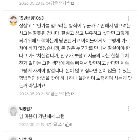
답글 쓰기
2026.05.23 12:04
12
15년생맘1063
잘살고 무언가를 얻으려는 방식이 누군가로 인해서 얻으려는
사고는 잘못된 겁니다. 잘살고 싶고 부유하고 싶다면 그렇게
되기위해 노력하는게 당연한거고 아이들에게도 그렇게 가르
쳐야 하지 않겠습니까, 돈 많은 누군가를 만나서 잘살아야 한
다고 가르치실겁니까, 친구가 부럽고 지금의 나는 한참 뒤쳐
진거 같다는 그런 생각에 계속 빠져서 탓만하고 산다면 계속
그렇게 사셔야 할겁니다. 돈이 많고 싶다면 돈이 많을 수 있는
합법적인 방법을 찾아 하나하나 실천하며 노력하며 사는게 맞
는거 아닐까요
답글 쓰기
2026.05.23 21:50
12
익명맘7
님 마음이 가난해서 그럼
답글 쓰기
2026.05.24 19:47
8
익명맘8