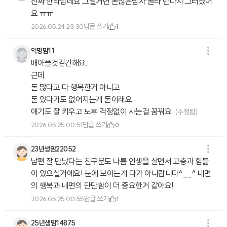
진짜 안타깝네요 그럴거면 돈많은남자 골라 만나지 그러셨어
요 ㅠㅠ
답글 쓰기
2026.05.24 23:30
1
익명맘11
배아플것같긴해요.
근데
돈 많다고 다 행복한거 아니고
돈 있다가도 없어지는게 돈이래요.
애기도 잘 키우고 노후 걱정없이 사는걸 꿈꿔요.
(수정됨)
답글 쓰기
2026.05.25 00:51
0
23년생맘22052
남편 잘 만났다는 친구분도 나름 인생을 살면서 고충과 힘듦
이 있으실거에요! 눈에 보이는게 다가 아니랍니다^__^ 내면
의 행복과 내면의 단단함이 더 중요한거 같아요!
답글 쓰기
2026.05.25 00:55
1
25년생맘14875