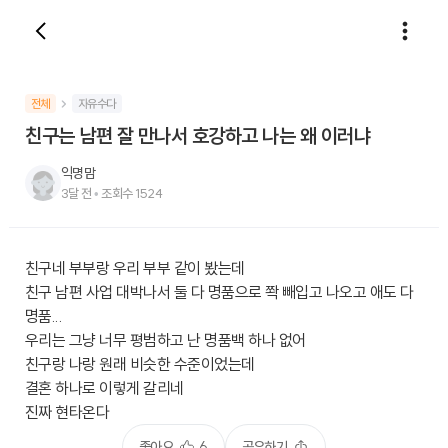
전체
자유수다
친구는 남편 잘 만나서 호강하고 나는 왜 이러냐
익명맘
3달 전
•
조회수
1524
친구네 부부랑 우리 부부 같이 봤는데
친구 남편 사업 대박나서 둘 다 명품으로 쫙 빼입고 나오고 애도 다
명품...
우리는 그냥 너무 평범하고 난 명품백 하나 없어
친구랑 나랑 원래 비슷한 수준이었는데
결혼 하나로 이렇게 갈리네
진짜 현타온다
좋아요
6
공유하기