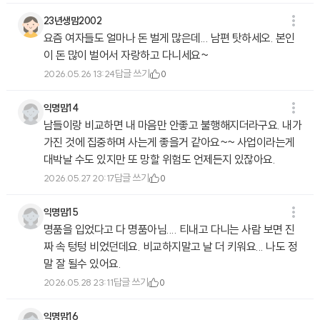
23년생맘2002
요즘 여자들도 얼마나 돈 벌게 많은데... 남편 탓하세오. 본인
이 돈 많이 벌어서 자랑하고 다니세요~
답글 쓰기
2026.05.26 13:24
0
익명맘14
남들이랑 비교하면 내 마음만 안좋고 불행해지더라구요. 내가
가진 것에 집중하며 사는게 좋을거 같아요~~ 사업이라는게
대박날 수도 있지만 또 망할 위험도 언제든지 있잖아요.
답글 쓰기
2026.05.27 20:17
0
익명맘15
명품을 입었다고 다 명품아님.... 티내고 다니는 사람 보면 진
짜 속 텅텅 비었던데요. 비교하지말고 날 더 키워요... 나도 정
말 잘 될수 있어요.
답글 쓰기
2026.05.28 23:11
0
익명맘16