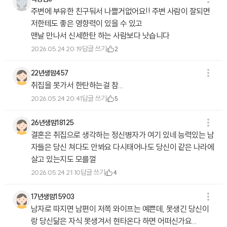
주변에 부유한 친구둬서 나쁠거없어요!! 주변 사람이 잘되면
저한테도 좋은 영향력이 있을 수 있고
맨날 만나서 신세한탄 하는 사람보다 낫습니다
답글 쓰기
2026.05.24 20:19
2
22년생맘457
취집을 못가서 한탄하는걸 참...
답글 쓰기
2026.05.24 20:41
5
26년생맘18125
결혼은 취집으로 생각하는 정신병자가 여기 있네 능력있는 남
자들은 당신 쳐다도 안봐요 다시태어나도 당신이 같은 나라에
살고 있는지도 모를껄
답글 쓰기
2026.05.24 21:10
4
17년생맘15903
남자로 따지면 남편이 저쪽 와이프는 예쁜데, 못생긴 당신이
랑 당신닮은 자식 못생겨서 현타온다 하면 어떠신가요...