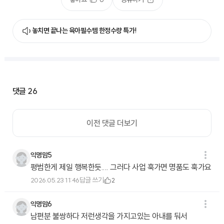
놓치면 끝나는 육아필수템 한정수량 특가!
댓글
26
이전 댓글 더보기
익명맘5
평범한게 제일 행복한듯.... 그러다 사업 훅가면 명품도 훅가요
답글 쓰기
2026.05.23 11:46
2
익명맘6
남편분 불쌍하다 저런생각을 가지고있는 아내를 둬서