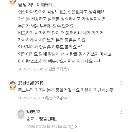
님 맘 저도 이해돼요..
집집마다 한가지걱정도 없는집은없다고 생각해요..
가족들 건강하고 남편분 성실하시고 가정적이시면
누군간 님을 부러워 할수 있어요..
비교하기 시작하면 맘이 더 불편하니 내가 가진거
감사하게 사시다보면 분명 좋은날 와요.
인생길어서 앞날은 아무도 몰라요 ^^
익명이라도 말에 칼날이 선 사람들 말신경쓰지 마시고
아이랑 소소하게 행복찾으시면서 지내세요~~!!
답글 쓰기
2026.05.25 08:28
2
25년생맘19915
종교부터 가지시는게 좋을거같네요 마음이 가난하신듯
답글 쓰기
2026.05.25 11:13
0
익명맘12
종교도 삥뜯던데..
답글 쓰기
2026.05.26 16:36
0