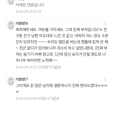
삭제된 댓글입니다
2026.05.29 22:13
익명맘16
축하해주세요. 여유를 가지세요. 그게 진짜 부자입니닷!ㅎ 친
구랑 친구 남편 의도대로 느낀 것 같고, 대박이 어느 정도 수준
인지 모르지만 ~~~ 우리도 벌만큼 버는데 명품에 집착 안 해
~ 친군 없다가 있어보니까 과소비 하고 싶었나본데, (진짜 부
자는 숨기기 바빠 참고로..)근데 정신 승리가 안될 정도로 너
무너무 부러우면 노력해~~
답글 쓰기
2026.05.29 22:20
0
익명맘17
그러게요 돈 많은 남자랑 결혼하시지 진짜 현타오겠다ㅠㅠㅠ
ㅠ
답글 쓰기
2026.06.01 16:47
0