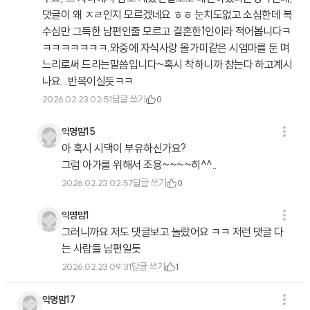
댓글이 왜 ㅈㄹ인지 모르겠네요 ㅎㅎ 눈치도없고 소심한데 복
수심만 그득한 남편인줄 모르고 결혼한1인이라 적어봅니다ㅋ
ㅋㅋㅋㅋㅋㅋㅋ.와중에 자식사랑 올가미같은 시엄마를 둔 며
느리로써 드리는말씀입니다~혹시 착하니까 참는다 하고계시
나요...반복이실듯ㅋㅋ
답글 쓰기
2026.02.23 02:51
0
익명맘15
아 혹시 시댁이 부유하신가요?
그럼 아가를 위해서 조용~~~~히^^..
답글 쓰기
2026.02.23 02:57
0
익명맘1
그러니까요 저도 댓글보고 놀랐어요 ㅋㅋ 저런 댓글 다
는 사람들 남편일듯
답글 쓰기
2026.02.23 09:31
1
익명맘17