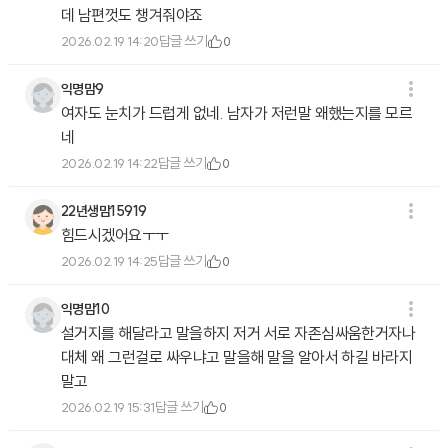
데 남편껏도 챙겨줘야죠
답글 쓰기
2026.02.19 14:20
0
익명맘9
여자도 눈치가 드럽게 없네. 남자가 저런말 왜했는지를 모르
네
답글 쓰기
2026.02.19 14:22
0
22년생맘15919
힘드시겠어요ㅜㅜ
답글 쓰기
2026.02.19 14:25
0
익명맘10
설거지를 해달라고 말을하지 저거 서로 자존심싸움한거자나
대체 왜 그런걸로 싸우냐고 말을해 말을 알아서 하길 바라지
말고
답글 쓰기
2026.02.19 15:31
0