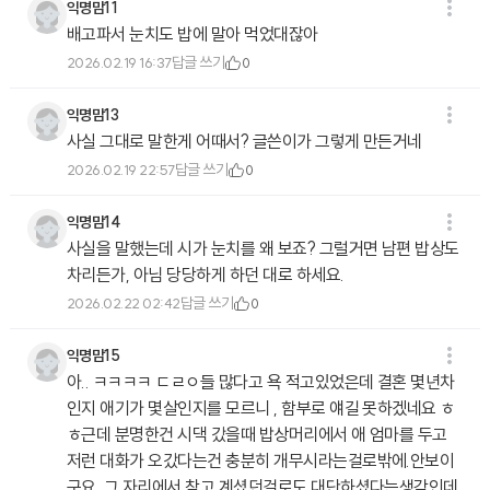
익명맘11
배고파서 눈치도 밥에 말아 먹었대잖아
답글 쓰기
2026.02.19 16:37
0
익명맘13
사실 그대로 말한게 어때서? 글쓴이가 그렇게 만든거네
답글 쓰기
2026.02.19 22:57
0
익명맘14
사실을 말했는데 시가 눈치를 왜 보죠? 그럴거면 남편 밥상도
차리든가, 아님 당당하게 하던 대로 하세요.
답글 쓰기
2026.02.22 02:42
0
익명맘15
아.. ㅋㅋㅋㅋ ㄷㄹㅇ들 많다고 욕 적고있었은데 결혼 몇년차
인지 애기가 몇살인지를 모르니 , 함부로 얘길 못하겠네요 ㅎ
ㅎ근데 분명한건 시댁 갔을때 밥상머리에서 애 엄마를 두고
저런 대화가 오갔다는건 충분히 개무시라는걸로밖에.안보이
구요, 그 자리에서 참고 계셨던걸로도 대단하셨다는생각인데,