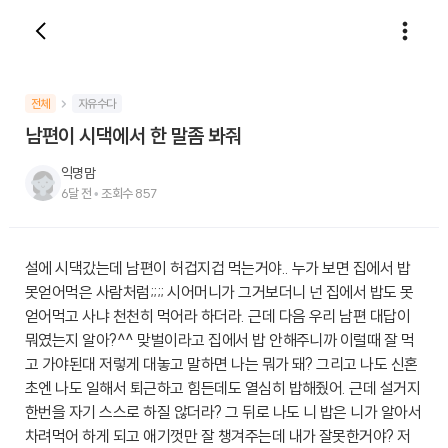
전체
자유수다
남편이 시댁에서 한 말좀 봐줘
익명맘
6달 전
•
조회수
857
설에 시댁갔는데 남편이 허겁지겁 먹는거야.. 누가 보면 집에서 밥
못얻어먹은 사람처럼;;;; 시어머니가 그거보더니 넌 집에서 밥도 못
얻어먹고 사냐 천천히 먹어라 하더라. 근데 다음 우리 남편 대답이
뭐였는지 알아?^^ 맞벌이라고 집에서 밥 안해주니까 이럴때 잘 먹
고 가야된대 저렇게 대놓고 말하면 나는 뭐가 돼? 그리고 나도 신혼
초엔 나도 일해서 퇴근하고 힘든데도 열심히 밥해줬어. 근데 설거지
한번을 자기 스스로 하질 않더라? 그 뒤로 나도 니 밥은 니가 알아서
차려먹어 하게 되고 애기껏만 잘 챙겨주는데 내가 잘못한거야? 저