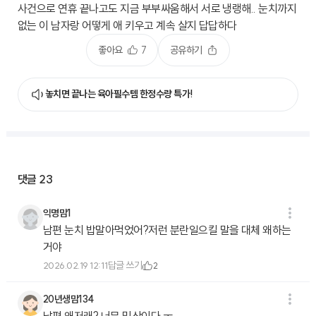
사건으로 연휴 끝나고도 지금 부부싸움해서 서로 냉랭해.. 눈치까지
없는 이 남자랑 어떻게 애 키우고 계속 살지 답답하다
좋아요
7
공유하기
놓치면 끝나는 육아필수템 한정수량 특가!
댓글
23
익명맘1
남편 눈치 밥말아먹었어?저런 분란일으킬 말을 대체 왜하는
거야
답글 쓰기
2026.02.19 12:11
2
20년생맘134