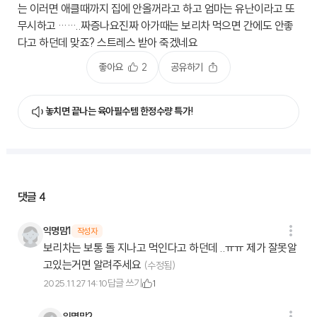
는 이러면 애클때까지 집에 안올꺼라고 하고 엄마는 유난이라고 또
무시하고 ……..짜증나요진짜 아가때는 보리차 먹으면 간에도 안좋
다고 하던데 맞죠? 스트레스 받아 죽겠네요
좋아요
2
공유하기
놓치면 끝나는 육아필수템 한정수량 특가!
댓글
4
익명맘1
작성자
보리차는 보통 돌 지나고 먹인다고 하던데 ..ㅠㅠ 제가 잘못알
고있는거면 알려주세요
(수정됨)
답글 쓰기
2025.11.27 14:10
1
익명맘2