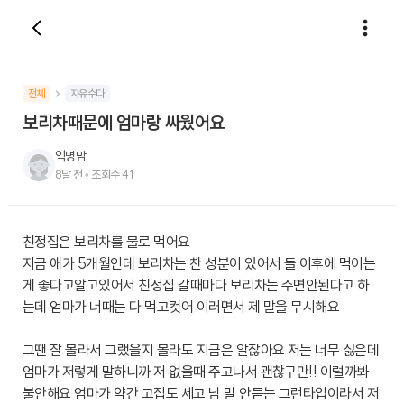
전체
자유수다
보리차때문에 엄마랑 싸웠어요
익명맘
8달 전
•
조회수
41
친정집은 보리차를 물로 먹어요
지금 애가 5개월인데 보리차는 찬 성분이 있어서 돌 이후에 먹이는
게 좋다고알고있어서 친정집 갈때마다 보리차는 주면안된다고 하
는데 엄마가 너때는 다 먹고컷어 이러면서 제 말을 무시해요
그땐 잘 몰라서 그랬을지 몰라도 지금은 알잖아요 저는 너무 싫은데
엄마가 저렇게 말하니까 저 없을때 주고나서 괜찮구만!! 이럴까봐
불안해요 엄마가 약간 고집도 세고 남 말 안듣는 그런타입이라서 저