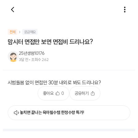
전체
궁금해요
맘시터 면접만 보면 면접비 드리나요?
25년생맘10176
3달 전
•
조회수
262
시범돌봄 없이 면접만 30분 내외로 봐도 드리나요?
좋아요
0
공유하기
놓치면 끝나는 육아필수템 한정수량 특가!