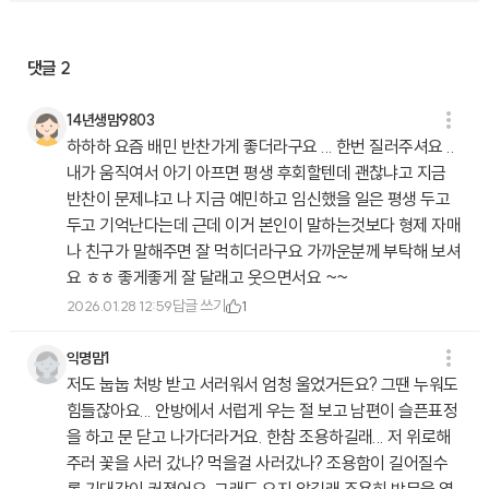
댓글
2
14년생맘9803
하하하 요즘 배민 반찬가게 좋더라구요 ... 한번 질러주셔요 ..
내가 움직여서 아기 아프면 평생 후회할텐데 괜찮냐고 지금
반찬이 문제냐고 나 지금 예민하고 임신했을 일은 평생 두고
두고 기억난다는데 근데 이거 본인이 말하는것보다 형제 자매
나 친구가 말해주면 잘 먹히더라구요 가까운분께 부탁해 보셔
요 ㅎㅎ 좋게좋게 잘 달래고 웃으면서요 ~~
답글 쓰기
2026.01.28 12:59
1
익명맘1
저도 눕눕 처방 받고 서러워서 엄청 울었거든요? 그땐 누워도
힘들잖아요... 안방에서 서럽게 우는 절 보고 남편이 슬픈표정
을 하고 문 닫고 나가더라거요. 한참 조용하길래... 저 위로해
주러 꽃을 사러 갔나? 먹을걸 사러갔나? 조용함이 길어질수