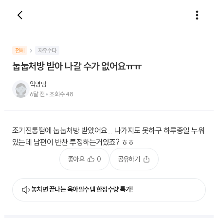
전체
자유수다
눕눕처방 받아 나갈 수가 없어요ㅠㅠ
익명맘
6달 전
•
조회수
48
조기진통땜에 눕눕처방 받았어요... 나가지도 못하구 하루종일 누워
있는데 남편이 반찬 투정하는거있죠? ㅎㅎ
좋아요
0
공유하기
놓치면 끝나는 육아필수템 한정수량 특가!