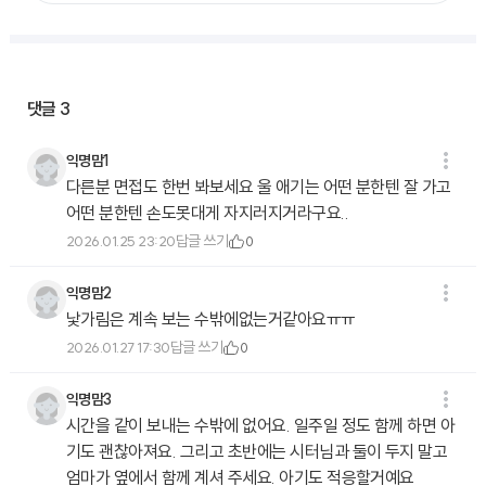
댓글
3
익명맘1
다른분 면접도 한번 봐보세요 울 애기는 어떤 분한텐 잘 가고
어떤 분한텐 손도못대게 자지러지거라구요..
답글 쓰기
2026.01.25 23:20
0
익명맘2
낯가림은 계속 보는 수밖에없는거같아요ㅠㅠ
답글 쓰기
2026.01.27 17:30
0
익명맘3
시간을 같이 보내는 수밖에 없어요. 일주일 정도 함께 하면 아
기도 괜찮아져요. 그리고 초반에는 시터님과 둘이 두지 말고
엄마가 옆에서 함께 계셔 주세요. 아기도 적응할거예요