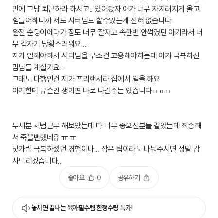
만에 그냥 퇴근하라 하시고.. 있어봤자 애가 너무 자지러지게 울고
힘들어하니까 저도 시터님도 할수있는게 전혀 없습니다.
완전 순딩이에다가 잠도 너무 잘자고 속한번 안썩였던 아기라서 너
무 갑자기 당황스러워요.....
제가 일해야해서 시터님을 무조건 고용해야하는데 이거 극복하신
맘님들 계실가요...
그래도 다행인건 제가 프리랜서라 집에서 일을 해요
아기한테 뮤슨일 생기면 바로 나갈수는 있습니다ㅠㅠㅠ
두세분 시범근무 해보았는데 다 너무 좋으신분들 같았는데 죄송해
서 죽을뻔했네유 ㅠ.ㅠ
낯가림 극복하셨던 경험이나... 작은 팁이라도 나눠주시면 정말 감
사드리겠습니다,,
좋아요
0
공유하기
놓치면 끝나는 육아필수템 한정수량 특가!