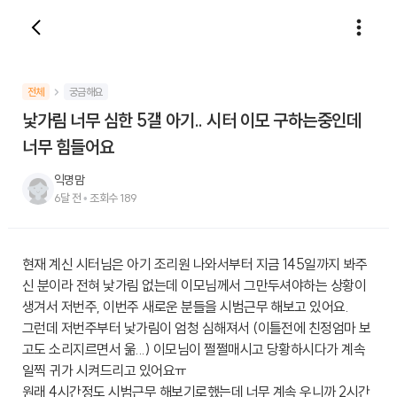
전체
궁금해요
낯가림 너무 심한 5갤 아기.. 시터 이모 구하는중인데
너무 힘들어요
익명맘
6달 전
•
조회수
189
현재 계신 시터님은 아기 조리원 나와서부터 지금 145일까지 봐주
신 분이라 전혀 낯가림 없는데 이모님께서 그만두셔야하는 상황이
생겨서 저번주, 이번주 새로운 분들을 시범근무 해보고 있어요.
그런데 저번주부터 낯가림이 엄청 심해져서 (이틀전에 친정엄마 보
고도 소리지르면서 욺...) 이모님이 쩔쩔매시고 당황하시다가 계속
일찍 귀가 시켜드리고 있어요ㅠ
원래 4시간정도 시범근무 해보기로했는데 너무 계속 우니까 2시간