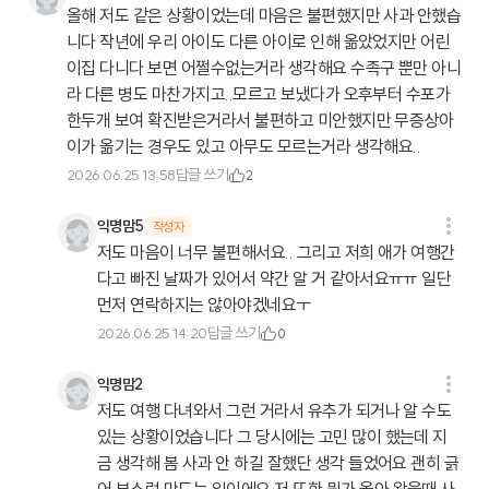
올해 저도 같은 상황이었는데 마음은 불편했지만 사과 안했습
니다 작년에 우리 아이도 다른 아이로 인해 옮았었지만 어린
이집 다니다 보면 어쩔수없는거라 생각해요 수족구 뿐만 아니
라 다른 병도 마찬가지고..모르고 보냈다가 오후부터 수포가
한두개 보여 확진받은거라서 불편하고 미안했지만 무증상아
이가 옮기는 경우도 있고 아무도 모르는거라 생각해요..
답글 쓰기
2026.06.25 13:58
2
익명맘5
작성자
저도 마음이 너무 불편해서요.. 그리고 저희 애가 여행간
다고 빠진 날짜가 있어서 약간 알 거 같아서요ㅠㅠ 일단
먼저 연락하지는 않아야겠네요ㅜ
답글 쓰기
2026.06.25 14:20
0
익명맘2
저도 여행 다녀와서 그런 거라서 유추가 되거나 알 수도
있는 상황이었습니다 그 당시에는 고민 많이 했는데 지
금 생각해 봄 사과 안 하길 잘했단 생각 들었어요 괜히 긁