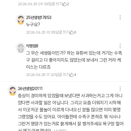
답글 쓰기
2026.06.25 09:33
2
25년생맘17853
누구요?
답글 쓰기
2026.06.25 13:35
0
익명맘8
그 무슨 세쌍둥이인가? 하는 유튜버 있는데 거기는 수족
구 걸리고 다 좋아지지도 않았는데 보내서 그런 거라 케
이스는 다르죠
답글 쓰기
2026.06.25 17:20
4
26년생맘20111
증상이 경미하게 있었을때 보냈다면 사과하는거고 그게 아니
었다면 사과할 일은 아닙니다. 그리고 요즘 더워지기 시작해
서 이곳저곳 물놀이 이르게 다녀오신 분들 많으면 이미 몇명
그랬었을 수도 있어요. 아이들한테 수족구 흔하죠 뭐 식사나
그런거 영양가 있는거로 묽게해서 잘 챙겨주세요 목구멍 헐어
서 애기 아프겠네요.