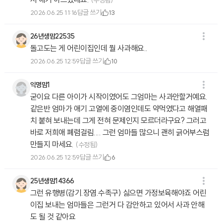
(수정됨)
답글 쓰기
2026.06.25 11:16
13
26년생맘22535
돌고도는 게 어린이집인데 뭘 사과해요..
답글 쓰기
2026.06.25 12:59
10
익명맘1
굳이요 다른 아이가 시작이였어도 그엄마는 사과안할거예요.
같은반 엄마가 애기 고열에 중이염인데도 약먹였다고 해열패
치 붙혀 보내는데 그게 전혀 문제인지 모르더라구요? 그러고
바로 저희애 폐렴걸림.... 그런 엄마들 많으니 괜히 긁어부스럼
만들지 마세요.
(수정됨)
답글 쓰기
2026.06.25 12:59
6
25년생맘14366
그런 유행병(감기.장염.수족구) 싫으면 가정보육해야죠 어린
이집 보내는 엄마들은 그런거 다 감안하고 있어서 사과 안해
도 될 것 같아요