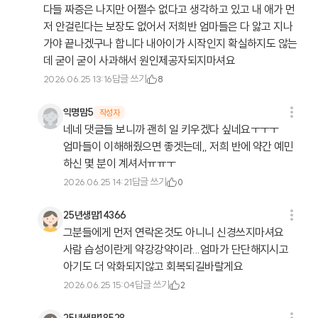
다들 짜증은 나지만 어쩔수 없다고 생각하고 있고 내 애가 먼
저 안걸린다는 보장도 없어서 저희반 엄마들은 다 앓고 지나
가야 끝나겠구나 합니다 내아이가 시작인지 확실하지도 않는
데 굳이 굳이 사과해서 원인제공자되지마셔요
답글 쓰기
2026.06.25 13:16
8
익명맘5
작성자
네네 댓글들 보니까 괜히 일 키우겠다 싶네요ㅜㅜㅜ
엄마들이 이해해줬으면 좋겟는데,, 저희 반에 약간 예민
하신 몇 분이 계셔서ㅠㅠㅜ
답글 쓰기
2026.06.25 14:21
0
25년생맘14366
그분들에게 먼저 연락온것도 아니니 신경쓰지마셔요
사람 습성이란게 약강강약이라...엄마가 단단해지시고
아기도 더 악화되지않고 회복되길바랄게요
답글 쓰기
2026.06.25 15:04
2
25년생맘18528