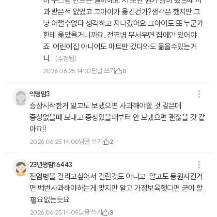
어 부스럼 만드는 일이에요 저 또한 뭔가 옮아 왔을때 사
과 받은적 없었고 그아이가 옮긴건가?생각은 했지만 그
냥 어쩔수없다 생각하고 지나갔어요 그아이도 또 누군가
한테 옮았을거니까요..전염병 무서우면 집에만 있어야
죠..어린이집 아니어도 마트만 갔다와도 옮을수있는거
니..
(수정됨)
답글 쓰기
2026.06.25 14:32
0
익명맘3
증상시작한거 알고도 보냈으면 사과해야할 것 같은데
증상없을때 보내고 증상있을때부터 안 보냈으면 괜찮을 것 같
아요!!
답글 쓰기
2026.06.25 14:00
2
23년생맘16443
전염병을 걸리고싶어서 걸린것도 아니고..알고도 등원시킨거
면 백번사과해야하는게 맞지만 알고 가정보육햇다면 굳이 할
핗요없는듯요
답글 쓰기
2026.06.25 14:09
3