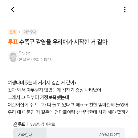
전체
자유수다
투표
수족구 감염을 우리애가 시작한 거 같아
익명맘
한 달 전
•
조회수
1323
여행다녀왔는데 거기서 걸린 거 같아ㅠ
갔다 와서 아무렇지 않았는데 갑자기 증상 나타났어
그래서 그 뒤부터 가정보육했는데..
어린이집에 수족구가 다 돌고 있다고 해ㅠㅠ 친한 엄마한테 들었어
우리 애 때문인 거 같은데 엄마들이랑 선생님한테 사과 해야 할까?
투표
336
명 참여 완료
사과한다
30
%
(
102
표)