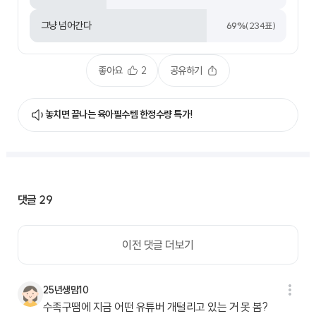
그냥 넘어간다
69
%
(
234
표)
좋아요
2
공유하기
놓치면 끝나는 육아필수템 한정수량 특가!
댓글
29
이전 댓글 더보기
25년생맘10
수족구땜에 지금 어떤 유튜버 개털리고 있는 거 못 봄?