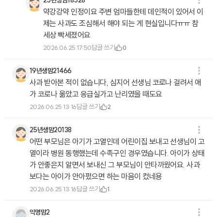
약강강약 인정이요 주변 엄마들한테 데인적이 있어서 이
제는 사과도 조심해서 해야 되는 게 현실입니다ㅠㅠ 참
세상 빡세졌어요
답글 쓰기
2026.06.25 17:50
0
19년생맘21466
사과 받아본 적이 없습니다, 심지어 선생님 코로나 걸려서 애
가 코로나 옮았고 응급실가고 난리였을 때도요
답글 쓰기
2026.06.25 13:16
2
25년생맘20138
어떤 부모님은 아기가 고열인데 어린이집 보내고 선생님이 고
열이라 병원 동행했는데 수족구인 경우였습니다. 아이가 상태
가 안좋은지 알면서 보내신 그 부모님이 안타까웠어요. 사과
보다는 아이가 안아펐으면 하는 마음이 컸네용
답글 쓰기
2026.06.25 13:16
1
익명맘2