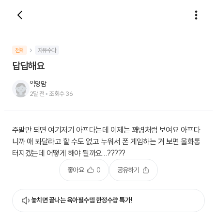
전체
자유수다
답답해요
익명맘
2달 전
•
조회수
36
주말만 되면 여기저기 아프다는데 이제는 꽤병처럼 보여요 아프다
니까 애 봐달라고 할 수도 없고 누워서 폰 게임하는 거 보면 울화통
터지겠는데 어떻게 해야 될까요...?????
좋아요
0
공유하기
놓치면 끝나는 육아필수템 한정수량 특가!