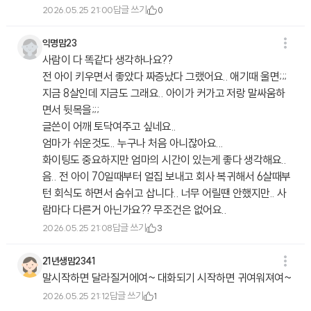
답글 쓰기
2026.05.25 21:00
0
익명맘23
사람이 다 똑같다 생각하나요??
전 아이 키우면서 좋았다 짜증났다 그랬어요.. 애기때 울면;;;
지금 8살인데 지금도 그래요.. 아이가 커가고 저랑 말싸움하
면서 뒷목을;;;
글쓴이 어깨 토닥여주고 싶네요..
엄마가 쉬운것도.. 누구나 처음 아니잖아요...
화이팅도 중요하지만 엄마의 시간이 있는게 좋다 생각해요..
음.. 전 아이 70일때부터 얼집 보내고 회사 복귀해서 6살때부
턴 회식도 하면서 숨쉬고 삽니다.. 너무 어릴땐 안했지만.. 사
람마다 다른거 아닌가요?? 무조건은 없어요..
답글 쓰기
2026.05.25 21:08
3
21년생맘2341
말시작하면 달라질거에여~ 대화되기 시작하면 귀여워져여~
답글 쓰기
2026.05.25 21:12
1