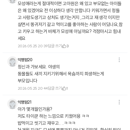
모성애라는게 절대적이면 고아원은 왜 있고 부모없는 아이들
은 왜 있겠어요 전 이상하다 생각 안합니다 키워가면서 정들
고 사랑도생기고 상처도 생기는거지 ,그리고 재 생각 이지만
살면서 똥귀저기 갈고 먹이고를 좋아하는 사람이 어딨나요,참
고 키우고 하는거 바체가 모성애 아닐까요? 걱정마시고 힘내
세요
답글 쓰기
2026.05.25 20:39
3
익명맘20
정신과 가보세요. 야생의
동물들도 새끼 지키기위해서 목숨까지 희생하는게
부모입니다
답글 쓰기
2026.05.25 20:44
1
익명맘21
아가 몇개월인가욤?
저도 타이쿤 하는 느낌으로 키웠어용 ㅋㅋ
밥먹이고 씻기고 재우고.. ..ㅋㅋㅋ