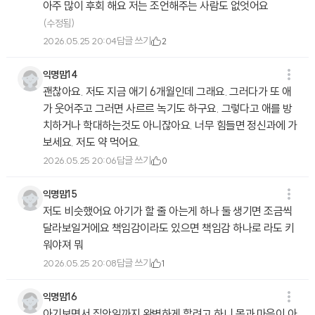
아주 많이 후회 해요 저는 조언해주는 사람도 없엇어요
(수정됨)
답글 쓰기
2026.05.25 20:04
2
익명맘14
괜찮아요. 저도 지금 애기 6개월인데 그래요. 그러다가 또 애
가 웃어주고 그러면 사르르 녹기도 하구요. 그렇다고 애를 방
치하거나 학대하는것도 아니잖아요. 너무 힘들면 정신과에 가
보세요. 저도 약 먹어요.
답글 쓰기
2026.05.25 20:06
0
익명맘15
저도 비슷했어요 아기가 할 줄 아는게 하나 둘 생기면 조금씩
달라보일거에요 책임감이라도 있으면 책임감 하나로 라도 키
워야져 뭐
답글 쓰기
2026.05.25 20:08
1
익명맘16
아기보면서 집안일까지 완벽하게 할려고 하니 몸과 마음이 아