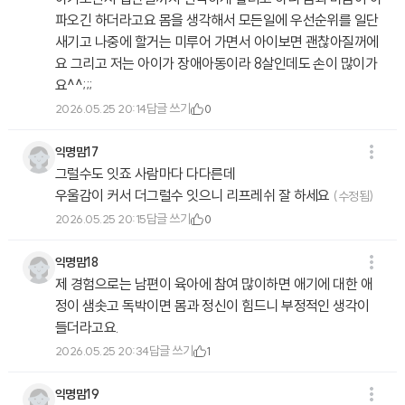
파오긴 하더라고요 몸을 생각해서 모든일에 우선순위를 일단
새기고 나중에 할거는 미루어 가면서 아이보면 괜찮아질꺼에
요 그리고 저는 아이가 장애아동이라 8살인데도 손이 많이가
요^^;;;
답글 쓰기
2026.05.25 20:14
0
익명맘17
그럴수도 잇죠 사람마다 다다른데
우울감이 커서 더그럴수 잇으니 리프레쉬 잘 하세요
(수정됨)
답글 쓰기
2026.05.25 20:15
0
익명맘18
제 경험으로는 남편이 육아에 참여 많이하면 애기에 대한 애
정이 샘솟고 독박이면 몸과 정신이 힘드니 부정적인 생각이
들더라고요.
답글 쓰기
2026.05.25 20:34
1
익명맘19