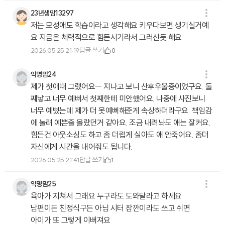
23년생맘13297
저는 모성애도 학습이라고 생각해요 키우다보면 생기실거예
요 지금은 체력적으로 힘든시기라서 그러신듯 해요
답글 쓰기
2026.05.25 21:19
0
익명맘24
제가 첫애때 그랬어요ㅡ 지나고 보니 산후우울증이었구요. 둘
째낳고 너무 예뻐서 첫째한테 미안했어요. 나중에 사진보니
너무 예뻤는데 제가 더 못예뻐해준게 속상하더라구요. 책임감
에 눌려 예쁜줄 몰랐던거 같아요. 조금 내려놔도 애는 잘커요.
힘든건 아웃소싱도 하고 좀 더럽게 실아도 애 안죽어요. 좀더
자신에게 시간을 내어줘도 됩니다.
답글 쓰기
2026.05.25 21:41
1
익명맘25
육아가 지쳐서 그래요 누구라도 도와달라고 하세요
남편이든 친정식구든 아님 시터 잠깐이라도 쓰고 쉬면
아이가 또 그렇게 이뻐져요