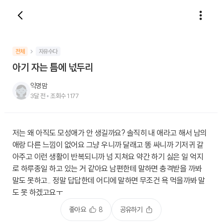
전체
자유수다
아기 자는 틈에 넋두리
익명맘
3달 전
•
조회수
1177
저는 왜 아직도 모성애가 안 생길까요? 솔직히 내 애라고 해서 남의
애랑 다른 느낌이 없어요 그냥 우니까 달래고 똥 싸니까 기저귀 갈
아주고 이런 생활이 반복되니까 넘 지쳐요 약간 하기 싫은 일 억지
로 하루종일 하고 있는 거 같아요 남편한테 말하면 충격받을 까봐
말도 못하고.. 정말 답답한데 어디에 말하면 무조건 욕 먹을까봐 말
도 못 하겠고요ㅜ
좋아요
8
공유하기