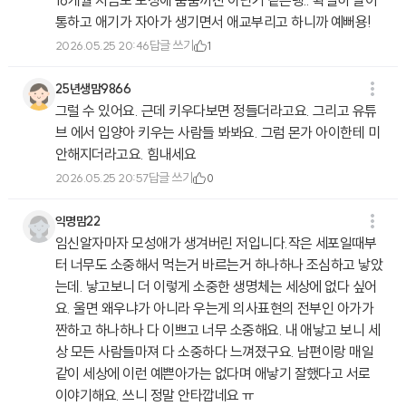
16개월 지금도 모성애 뿜뿜까진 아닌거 같은뎅.. 확실히 말이
통하고 애기가 자아가 생기면서 애교부리고 하니까 예뻐용!
답글 쓰기
2026.05.25 20:46
1
25년생맘9866
그럴 수 있어요. 근데 키우다보면 정들더라고요. 그리고 유튜
브 에서 입양아 키우는 사람들 봐봐요. 그럼 몬가 아이한테 미
안해지더라고요. 힘내세요
답글 쓰기
2026.05.25 20:57
0
익명맘22
임신알자마자 모성애가 생겨버린 저입니다.작은 세포일때부
터 너무도 소중해서 먹는거 바르는거 하나하나 조심하고 낳았
는데. 낳고보니 더 이렇게 소중한 생명체는 세상에 없다 싶어
요. 울면 왜우냐가 아니라 우는게 의사표현의 전부인 아가가
짠하고 하나하나 다 이쁘고 너무 소중해요. 내 애낳고 보니 세
상 모든 사람들마져 다 소중하다 느껴졌구요. 남편이랑 매일
같이 세상에 이런 예쁜아가는 없다며 애낳기 잘했다고 서로
이야기해요. 쓰니 정말 안타깝네요 ㅠ