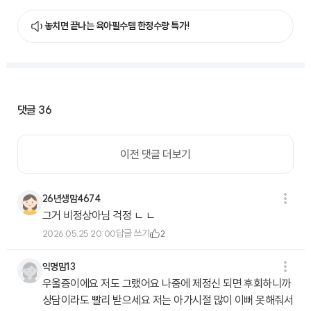
놓치면 끝나는 육아필수템 한정수량 특가!
댓글
36
이전 댓글 더보기
26년생맘4674
그거 비정상아님 걱정 ㄴ ㄴ
답글 쓰기
2026.05.25 20:00
2
익명맘13
우울증이에요 저도 그랬어요 나중에 제정신 되면 후회하니까
상담이라도 빨리 받으세요 저는 아가시절 많이 이뻐 못해줘서