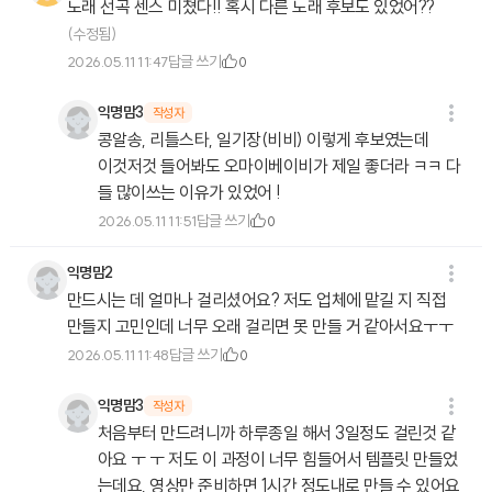
노래 선곡 센스 미쳤다!! 혹시 다른 노래 후보도 있었어??
(수정됨)
답글 쓰기
2026.05.11 11:47
0
익명맘3
작성자
콩알송, 리틀스타, 일기장(비비) 이렇게 후보였는데
이것저것 들어봐도 오마이베이비가 제일 좋더라 ㅋㅋ 다
들 많이쓰는 이유가 있었어 !
답글 쓰기
2026.05.11 11:51
0
익명맘2
만드시는 데 얼마나 걸리셨어요? 저도 업체에 맡길 지 직접
만들지 고민인데 너무 오래 걸리면 못 만들 거 같아서요ㅜㅜ
답글 쓰기
2026.05.11 11:48
0
익명맘3
작성자
처음부터 만드려니까 하루종일 해서 3일정도 걸린것 같
아요 ㅜ ㅜ 저도 이 과정이 너무 힘들어서 템플릿 만들었
는데요, 영상만 준비하면 1시간 정도내로 만들 수 있어요