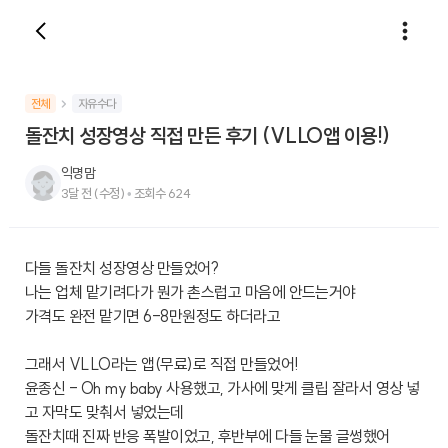
전체
자유수다
돌잔치 성장영상 직접 만든 후기 (VLLO앱 이용!)
익명맘
3달 전
(수정)
•
조회수
624
다들 돌잔치 성장영상 만들었어?
나는 업체 맡기려다가 뭔가 촌스럽고 마음에 안드는거야
가격도 완전 맡기면 6-8만원정도 하더라고
그래서 VLLO라는 앱(무료)로 직접 만들었어!
윤종신 - Oh my baby 사용했고, 가사에 맞게 클립 잘라서 영상 넣
고 자막도 맞춰서 넣었는데
돌잔치때 진짜 반응 폭발이었고, 후반부에 다들 눈물 글썽했어