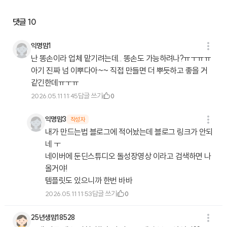
댓글
10
익명맘1
난 똥손이라 업체 맡기려는데.. 똥손도 가능하려나?ㅠㅜㅠㅠ
아기 진짜 넘 이뿌다아~~ 직접 만들면 더 뿌듯하고 좋을 거
같긴한데ㅠㅜㅠ
답글 쓰기
2026.05.11 11:45
0
익명맘3
작성자
내가 만드는법 블로그에 적어놨는데 블로그 링크가 안되
네 ㅜ
네이버에 둔딘스튜디오 돌성장영상 이라고 검색하면 나
올거야!
템플릿도 있으니까 한번 바바
답글 쓰기
2026.05.11 11:53
0
25년생맘18528