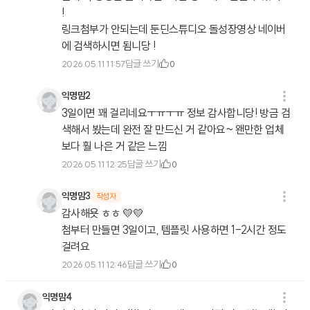
!
링크첨부가 안되는데 둔딘스튜디오 돌성장영상 네이버
에 검색하시면 됨니당 !
답글 쓰기
2026.05.11 11:57
0
익명맘2
3일이면 꽤 걸리네요ㅜㅠㅜㅠ 정보 감사합니당! 방금 검
색해서 봤는데 완전 잘 만드신 거 같아요~ 왠만한 업체
보다 훨 나은 거 같은 느낌
답글 쓰기
2026.05.11 12:25
0
익명맘3
작성자
감사해욧 ㅎㅎ 💛💛
첨부터 만들면 3일이고, 템플릿 사용하면 1-2시간 정도
걸려요
답글 쓰기
2026.05.11 12:46
0
익명맘4