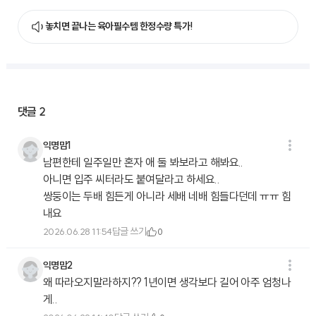
놓치면 끝나는 육아필수템 한정수량 특가!
댓글
2
익명맘1
남편한테 일주일만 혼자 애 둘 봐보라고 해봐요..
아니면 입주 씨터라도 붙여달라고 하세요..
쌍둥이는 두배 힘든게 아니라 세배 네배 힘들다던데 ㅠㅠ 힘
내요
답글 쓰기
2026.06.28 11:54
0
익명맘2
왜 따라오지말라하지?? 1년이면 생각보다 길어 아주 엄청나
게..