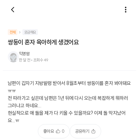
전체
궁금해요
쌍둥이 혼자 육아하게 생겼어요
익명맘
한 달 전
•
조회수
49
남편이 갑자기 지방발령 받아서 8월초부터 쌍둥이를 혼자 봐야돼요
ㅠㅠ
전 따라가고 싶은데 남편은 1년 뒤에 다시 오는데 복잡하게 뭐하러
그러냐고 하네요...
현실적으로 애 둘을 제가 다 키울 수 있을까요? 이제 돌 막지났어
요...ㅠ
좋아요
0
공유하기