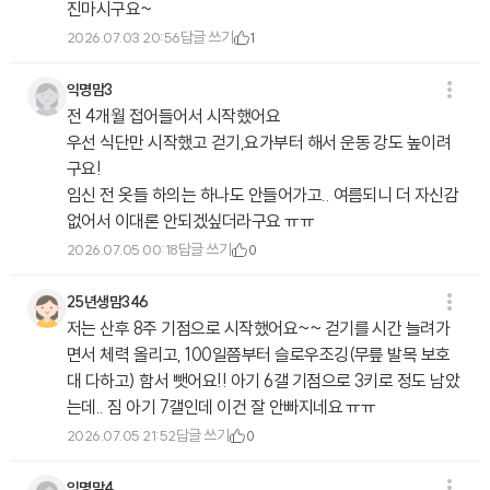
진마시구요~
답글 쓰기
2026.07.03 20:56
1
익명맘3
전 4개월 접어들어서 시작했어요
우선 식단만 시작했고 걷기,요가부터 해서 운동 강도 높이려
구요!
임신 전 옷들 하의는 하나도 안들어가고.. 여름되니 더 자신감
없어서 이대론 안되겠싶더라구요 ㅠㅠ
답글 쓰기
2026.07.05 00:18
0
25년생맘346
저는 산후 8주 기점으로 시작했어요~~ 걷기를 시간 늘려가
면서 체력 올리고, 100일쯤부터 슬로우조깅(무릎 발목 보호
대 다하고) 함서 뺏어요!! 아기 6갤 기점으로 3키로 정도 남았
는데.. 짐 아기 7갤인데 이건 잘 안빠지네요 ㅠㅠ
답글 쓰기
2026.07.05 21:52
0
익명맘4