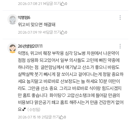
답글 쓰기
2026.07.08 21:14
0
익명맘6
위고비 맞으면 해결돼
답글 쓰기
2026.07.09 19:41
0
26년생맘20111
익명6, 위고비 췌장 부작용 심각 당뇨병 차원에서 나온약이
점점 상용화 되고있어서 일부 의사들도 고민에 빠진 약중에
하나라는 점. 글쓴맘님께서 애기낳고 산소가 좋으니 바람도
살짝살짝 붓기 빼시게 잘 쏘이시고 걸어다니는게 정말 중요하
세요 눕지말고 바로바로 산보정도는 늘 하세요 10분 미만이
라도. 그만큼 산소 중요. 그리고 바로바로 식이랑 힘드시겠지
만 홈트 좋습니다. 화이팅♡ 고압산소탱크에 들어갈 만큼의
비용보다 맑은공기 쐐고 홈트 해주시는거 만큼 건강한거 없어
요💕
(수정됨)
답글 쓰기
2026.07.15 18:21
0