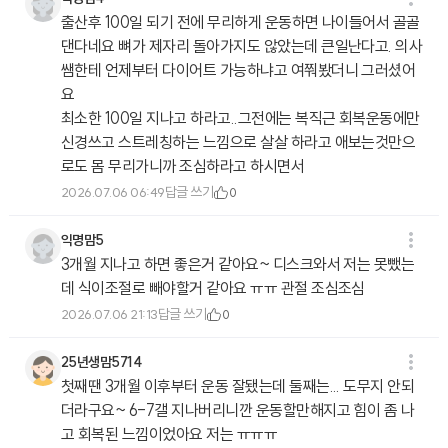
출산후 100일 되기 전에 무리하게 운동하면 나이들어서 골골
댄다네요 뼈가 제자리 돌아가지도 않았는데 큰일난다고. 의사
쌤한테 언제부터 다이어트 가능하냐고 여쭤봤더니 그러셨어
요
최소한 100일 지나고 하라고..그전에는 복직근 회복운동에만
신경쓰고 스트레칭하는 느낌으로 살살 하라고 애보는것만으
로도 몸 무리가니까 조심하라고 하시면서
답글 쓰기
2026.07.06 06:49
0
익명맘5
3개월 지나고 하면 좋은거 같아요~ 디스크와서 저는 못뺐는
데 식이조절로 빼야할거 같아요 ㅠㅠ 관절 조심조심
답글 쓰기
2026.07.06 21:13
0
25년생맘5714
첫째땐 3개월 이후부터 운동 잘됐는데 둘째는... 도무지 안되
더라구요~ 6-7갤 지나버리니깐 운동할만해지고 힘이 좀 나
고 회복된 느낌이었아요 저는 ㅠㅠㅠ