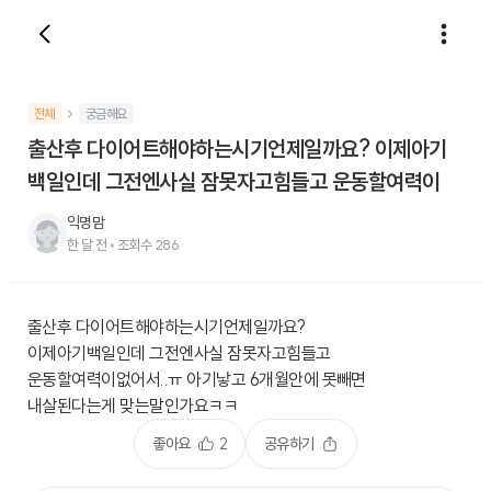
전체
궁금해요
출산후 다이어트해야하는시기언제일까요? 이제아기
백일인데 그전엔사실 잠못자고힘들고 운동할여력이
익명맘
한 달 전
•
조회수
286
출산후 다이어트해야하는시기언제일까요?
이제아기백일인데 그전엔사실 잠못자고힘들고
운동할여력이없어서..ㅠ 아기낳고 6개월안에 못빼면
내살된다는게 맞는말인가요ㅋㅋ
좋아요
2
공유하기