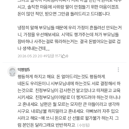
그리고 솔직히 저희엄마아빠가 저희 아들 한번씩 원비도 내주
시고, 솔직한 마음에 사위랑 딸이 안힘들기 위한 마음이겠죠.
돈이 많던 적던, 받으면 그만큼 돌려드리고 드다봅니다.
냉정히 말해 부모님들 때문에 우리 가정이 흔들려선 안되는거
니, 가정을 우선해보세요. 시댁도 챙갸주는데 처가 부모님들
잠바하나 사주는걸로 뭐라하는거는. 결국 돈벌어오는걸로 겁
나 생색내는건데,,,,
답글 쓰기
2026.05.23 20:49
0
익명맘5
평등하게 하지고 해요. 돈 얼마드리는것도 평등하게.
네돈도 우리돈이니 시부모님네에 하는것도 서로 결정해서 하
는것으로. 친정부모님이 감사한건 알고있냐고 따져묻고 교육
시키세요. 친정부모님이야말로 더 챙겨드려야 하는것 아니냐
고 혼내세요. 남편은 뭘 모르는 모자란 큰 아들이라고 생각하
시구요. 내로남불 하지말라고 혼내세요. 아빠보러 자주 입으
시라고 해요~왜 쓰니 돈으로 산 선물로 왈가불가 하는지. 그
럼 본인돈 달라그래요 반반하자고.
(수정됨)