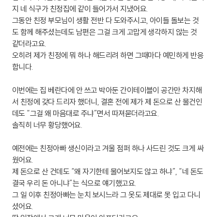
지 네 식구가 친정집에 같이 들어가서 지냈어요.
그동안 친정 부모님이 생활 전반 다 도와주시고, 아이들 돌보는 것
도 함께 해주셨는데도 남편은 그걸 크게 고맙게 생각하지 않는 것
같더라고요.
오히려 제가 친정에 뭐 하나 해드리려 하면 그때마다 예민하게 반응
합니다.
이번에는 집 베란다에 안 쓰고 박아둔 간이테이블이 공간만 차지해
서 친정에 갖다 드리자 했더니, 결혼 전에 제가 제 돈으로 산 물건인
데도 “그걸 왜 마음대로 주냐”면서 따져묻더라고요.
솔직히 너무 황당했어요.
예전에는 친정아빠 생신이라고 겨울 점퍼 하나 사드린 것도 크게 싸
웠어요.
제 돈으로 산 건데도 “왜 자기한테 물어보지도 않고 하냐”, “네 돈도
결국 우리 돈 아니냐”는 식으로 얘기했고요.
그 일 이후 친정아빠는 눈치 보시느라 그 옷도 제대로 못 입고 다니
셨어요.