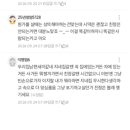
답글 쓰기
2026.05.23 21:10
1
25년생맘5128
뭔가를 살때는 상의해야하는건맞는데 시댁은 괜찮고 친정은
안되는거면 대분노맞죠 ㅡ_ㅡ 이걸 똑같이하자니 똑같은사
람되는거고 아오
답글 쓰기
2026.05.24 07:28
0
익명맘6
우리집남편새끼같네 지네집갈땐 꼭 집에있는거든 차에 있는
거든 사가든 뭐챙겨가면서 친정갈땐 시간없으니 이번엔 그냥
빈손으로가자 이지랄 내가 뭐라하면 지네집 무시한다생각하
고 속으로 더 앙심품음 그냥 포기하고살던가 친정은 몰래 챙
기세요
(수정됨)
답글 쓰기
2026.05.24 07:39
0