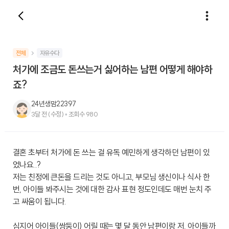
전체
자유수다
처가에 조금도 돈쓰는거 싫어하는 남편 어떻게 해야하
죠?
24년생맘22397
3달 전
(수정)
•
조회수
980
결혼 초부터 처가에 돈 쓰는 걸 유독 예민하게 생각하던 남편이 있
었나요..?
저는 친정에 큰돈을 드리는 것도 아니고, 부모님 생신이나 식사 한
번, 아이들 봐주시는 것에 대한 감사 표현 정도인데도 매번 눈치 주
고 싸움이 됩니다.
심지어 아이들(쌍둥이) 어릴 때는 몇 달 동안 남편이랑 저, 아이들까