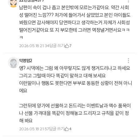
남편이 속이 겁나 좁고 본인밖에 모르는가같아요. 약간 사회
성 떨어진 느낌??? 처가에 들어가서 살았었고 본인 아이들도
봐줬으면 감사해야지 당연하다고 생각하는거 자체가 사회성
떨어진거같아요 또 지 부모한테 그러면 역정낼거면서요ㅋㅋ
ㅋ
답글 쓰기
2026.05.18 21:34
7
익명맘2
엥? 시댁에는 그럼 왜 아무렇지도 않게 챙겨드리냐고 하세요
그리고 그럴때 마다 똑같이 말하고 대해 보세요
이런말이나 행동도 못한다면 부부로 동등한 상황이 전혀 아니
에요
그런뒤에 양가에 선물하고 돈드리는 이벤트날과 액수 품목이
나 선물 가격대을 똑같이 정해놓고 드리자고 규칙을 같이 정
해 봐요
답글 쓰기
2026.05.18 21:57
4