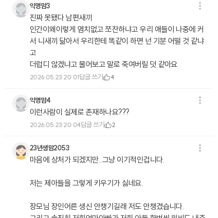
익명맘3
진짜 못됐다 남편새끼
인간이왜이렇게 염치없고 쪼잔하냐고 우리 애들이 나중에 커
서 니새끼 닮아서 우리한테 똑같이 하면 넌 기분 어떨 것 같냐
고
더럽디 않겠냐고 물어보고 말로 죽여버릴 덧 같아요
답글 쓰기
2026.05.23 20:01
4
익명맘4
이런사람이 실제로 존재하나요???
답글 쓰기
2026.05.23 20:04
2
23년생맘2053
마음에 상처가 되겠지만..그냥 이기적인겁니다.
저는 제아들을 그렇게 키우기가 싫네요.
장모님 장인어른 생신 안챙기길래 저도 안챙겼습니다.