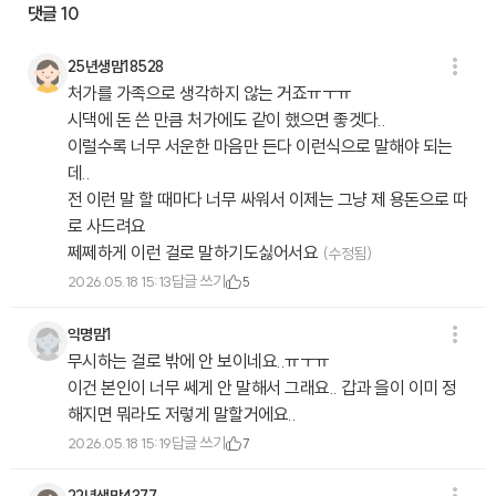
댓글
10
25년생맘18528
처가를 가족으로 생각하지 않는 거죠ㅠㅜㅠ
시댁에 돈 쓴 만큼 처가에도 같이 했으면 좋겟다..
이럴수록 너무 서운한 마음만 든다 이런식으로 말해야 되는
데..
전 이런 말 할 때마다 너무 싸워서 이제는 그냥 제 용돈으로 따
로 사드려요
쩨쩨하게 이런 걸로 말하기도싫어서요
(수정됨)
답글 쓰기
2026.05.18 15:13
5
익명맘1
무시하는 걸로 밖에 안 보이네요..ㅠㅜㅠ
이건 본인이 너무 쎄게 안 말해서 그래요.. 갑과 을이 이미 정
해지면 뭐라도 저렇게 말할거에요..
답글 쓰기
2026.05.18 15:19
7
22년생맘4377