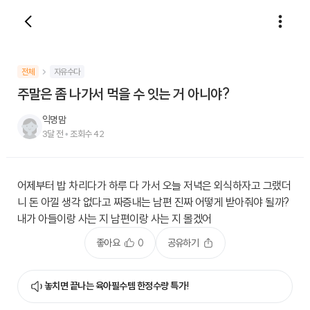
전체
자유수다
주말은 좀 나가서 먹을 수 잇는 거 아니야?
익명맘
3달 전
•
조회수
42
어제부터 밥 차리다가 하루 다 가서 오늘 저녁은 외식하자고 그랬더
니 돈 아낄 생각 없다고 짜증내는 남편 진짜 어떻게 받아줘야 될까?
내가 아들이랑 사는 지 남편이랑 사는 지 몰겠어
좋아요
0
공유하기
놓치면 끝나는 육아필수템 한정수량 특가!