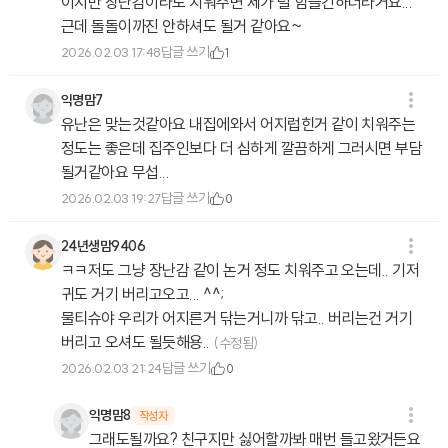
이지만 장난감이라도 치워주면 제가 덜 힘들긴하더라거요...
근데 돌돌이까진 안하셔도 될거 같아요~
답글 쓰기
2026.02.03 17:48
1
익명맘7
유난은 맞는것같아요 내집에와서 어지럽힌거 같이 치워주는
정도는 좋은데 집주인보다 더 심하게 깔끔하게 그러시면 부담
될거같아요 무섭...
답글 쓰기
2026.02.03 19:27
0
24년생맘9406
ㅋㅋ저도 그냥 장난감 같이 논거 정도 치워주고 오는데.. 기저
귀도 거기 버리고오고... ^^;
물티슈야 우리가 어지른거 닦는거니까 닦고.. 버리는건 거기
버리고 오셔도 될듯해용..
(수정됨)
답글 쓰기
2026.02.03 21:24
0
익명맘8
작성자
그래도될까요? 친구지만 싫어할까봐 매번 들고왔거든요