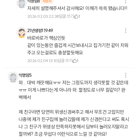
익명맘8
작성자
자세히 설명해주셔서 감사해요! 이해가 쏙쏙 됐습니다!!
답글 쓰기
2026.02.03 22:38
1
21년생맘11949
바로바로가 핵심인듯
같이 있는동안 즐겁게 시간보내시고 집가기전 같이 치워
주고 오는걸로도 충분할듯해요
답글 쓰기
2026.02.04 13:10
1
익명맘5
와... 대박 깨끗해요ㅠㅠ 저는 그정도까지 생각못할 것 같은데
ㅠㅠ 이게 나쁘다는게 아니라 와..할정도로 너무 칼같이? 완
벽해서
제 친구라면 당연히 위생신경써주고 해서 무조건 고맙지만
나중에 제가 친구집에 놀러갔을때 제가 신경쓴다고 써도 혹시
나 그 친구가 위생상 만족하지못해서 담부터 놀러오지말라고
할까봐? 조금 무섭다 이런식으로 느낄 것 같아요!