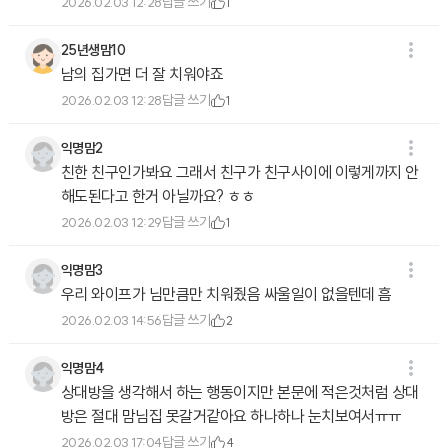
답글 쓰기
2026.02.03 12:28
1
25년생맘10
남의 집가면 더 잘 치워야죠
답글 쓰기
2026.02.03 12:28
1
익명맘2
친한 친구인가봐요 그래서 친구가 친구사이에 이렇게까지 안
해도된다고 한거 아닐까요? ㅎㅎ
답글 쓰기
2026.02.03 12:29
1
익명맘3
우리 와이프가 님만큼만 치워줬음 싸울일이 없을텐데 흠
답글 쓰기
2026.02.03 14:56
2
익명맘4
상대방을 생각해서 하는 행동이지만 본문에 적은것처럼 상대
방은 절대 맘님집 못갈거같아요 하나하나 눈치보여서ㅠㅠ
답글 쓰기
2026.02.03 17:04
4