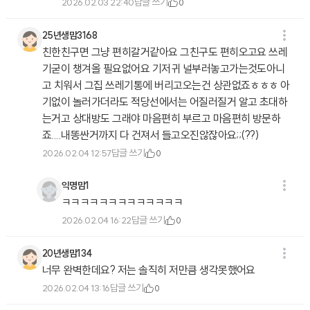
답글 쓰기
2026.02.03 22:40
0
25년생맘3168
친한친구면 그냥 편히갈거같아요 그친구도 편히오고요 쓰레
기굳이 챙겨올 필요없어요 기저귀 널부러놓고가는것도아니
고 치워서 그집 쓰레기통에 버리고오는건 상관없죠ㅎㅎㅎ 아
기없이 놀러가더라도 적당선에서는 어질러질거 알고 초대하
는거고 상대방도 그래야 마음편히 부르고 마음편히 방문하
죠....내똥싼거까지 다 건져서 들고오진않잖아요;;(??)
답글 쓰기
2026.02.04 12:57
0
익명맘1
ㅋㅋㅋㅋㅋㅋㅋㅋㅋㅋㅋㅋㅋ
답글 쓰기
2026.02.04 16:22
0
20년생맘134
너무 완벽한데요? 저는 솔직히 저만큼 생각못했어요
답글 쓰기
2026.02.04 13:16
0