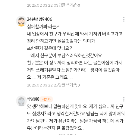
답글 쓰기
2026.02.03 22:03
0
24년생맘9406
싫어할까봐 라는게
내 입장에서 친구가 우리집에 와서 기저귀 버리고가고
정리 안하고가면 싫을것같다는 의미가
포함된거 같은데 맞나요?
그래서 친구분이 부담스러워하신것같아요...
친구분은 이 정도까지 정리하면 나는 글쓴이집에 가서
거의 쓰레기유발자 느낌인가? 라는 생각이 들것같아
요..... 제 기준은.그래요.....
답글 쓰기
2026.02.03 22:25
0
익명맘8
작성자
앗 생각해보니 말씀하신게 맞아요..제가 싫으니까 친구
도 싫겠지? 라고 생각한거같아요 맘님들 덕에 많이배워
가요 남편도 제가 유난이라는 말을 가끔씩 하는데 뭐가
유난이라는건지 잘 몰랐었어요..