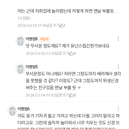
저는 근데 저희집에 놀러왔는데 저렇게 하면 맨날 부를듯....
(수정됨)
답글 쓰기
2026.02.03 17:14
1
익명맘8
작성자
앗 무서운 정도에요? 제가 유난스럽긴한가보네요
답글 쓰기
2026.02.03 22:01
0
익명맘5
무서운정도 아니에요! 저라면 그정도까지 배려해서 생각
을 못했을 것 같다? 이정도? 근데 그정도꺼지 위생신경
써주는 친구있음 맨날 부를 듯 ㅜ
답글 쓰기
2026.02.04 01:02
0
익명맘6
저도 응가 기저귀 들고 가려고 하는데 다들 그러지 말라고 하
더라고요. 그런데 솔직히 놀러와서 너무 치우는 것도 신경 쓰