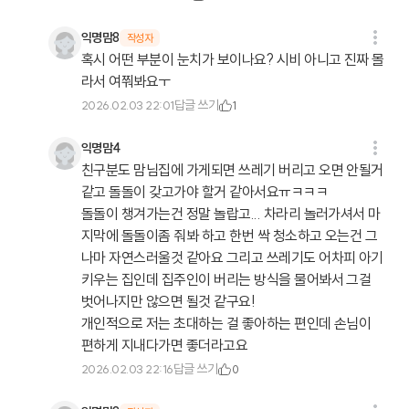
익명맘8
작성자
혹시 어떤 부분이 눈치가 보이나요? 시비 아니고 진짜 몰
라서 여쭤봐요ㅜ
답글 쓰기
2026.02.03 22:01
1
익명맘4
친구분도 맘님집에 가게되면 쓰레기 버리고 오면 안될거
같고 돌돌이 갖고가야 할거 같아서요ㅠㅋㅋㅋ
돌돌이 챙겨가는건 정말 놀랍고... 차라리 놀러가셔서 마
지막에 돌돌이좀 줘봐 하고 한번 싹 청소하고 오는건 그
나마 자연스러울것 같아요 그리고 쓰레기도 어차피 아기
키우는 집인데 집주인이 버리는 방식을 물어봐서 그걸
벗어나지만 않으면 될것 같구요!
개인적으로 저는 초대하는 걸 좋아하는 편인데 손님이
편하게 지내다가면 좋더라고요
답글 쓰기
2026.02.03 22:16
0