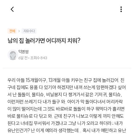
전체
자유수다
남의 집 놀러가면 어디까지 치워?
익명맘
6달 전
•
조회수
843
우리 아들 15개월이구, 13개월 아들 키우는 친구 집에 놀러갔어. 친
구네 집에도 용품 다 있기야 하겠지만 내꺼 쓰는게 맘편하겠다 싶어
서 난 돌돌이, 물티슈, 비닐봉지 다 챙겨가서 갈은 기저귀, 물티슈,
이런저런 쓰레기 다 내가 들구 와. 아이가 막 돌아다녀서 머리카락
이 많이 떨어지는데 그것도 바로바로 돌돌이 하구 뭐먹다가 흘리면
바로 물티슈로 다 닦고 와. 근데 친구가 나보고 이렇게 까지 안해도
된다고 너네집 무서워서 가겠냐고 그냥 니가 오라고 하더라;; 내가
유난인건가? 난 이게 예의라 생각했는데... 혹시 내가 예민하고 유난