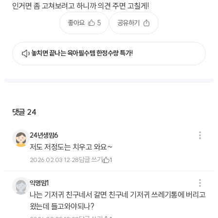
인거면 좀 고쳐보려고 하니까 의견 주면 고칠게!
좋아요
5
공유하기
놓치면 끝나는 육아필수템 한정수량 특가!
댓글
24
24년생맘6
저도 저정도는 치우고 와요~
답글 쓰기
2026.02.03 12:28
1
익명맘1
나는 기저귀 친구네서 갈면 친구네 기저귀 쓰레기통에 버리고
왔는데 들고와야되나?