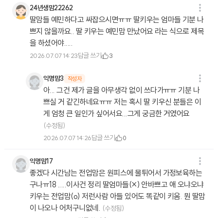
24년생맘22262
딸맘들 예민하다고 싸잡으시면ㅠㅠ 딸키우는 엄마들 기분 나
쁘지 않을까요.. 딸 키우는 예민맘 만났어요 라는 식으로 제목
을 하셨어야.....
답글 쓰기
2026.07.07 14:23
3
익명맘3
작성자
아... 그건 제가 글을 아무생각 없이 쓰다가ㅠㅠ 기분 나
쁘실 거 같긴하네요ㅠㅠ 저는 혹시 딸 키우신 분들은 이
게 엄청 큰 일인가 싶어서요...그게 궁금한 거였어요
(수정됨)
답글 쓰기
2026.07.07 14:26
0
익명맘17
좋겠다 시간남는 전업맘은 원피스에 물튀어서 가정보육하는
구나ㅠ18 .....이사건 정리 딸엄마들(×) 안바쁘고 애 오냐오냐
키우는 전업맘(o) 저런사람 아들 있어도 똑같이 키움. 뭔 딸맘
이 나오나 어처구니없네.
(수정됨)