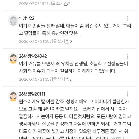
답글 쓰기
2026.07.07 18:17
2
익명맘22
여기 예민맘들 진짜 많네. 애들이 좀 튀길 수도 있는거지. 그리
고 딸맘들이 특히 유난인건 맞음...
답글 쓰기
2026.07.07 21:28
0
26년생맘24342
여기 커뮤를 보면서 왜 유치원 선생님, 초등학교 선생님들이
사회적 이슈가 되는지 절실하게 이해하게되었습니다.
답글 쓰기
2026.07.07 21:35
2
26년생맘20111
뭔소리에요 딸 아들 같죠. 성향이에요. 그 어머니가 깔끔한가
보죠 그걸 왜 유난이라고 말해요ㅋ 쓰레기 집에서 사는여자
깔끔하게 사는여자 등등 다 다른것처럼요. 모든사람이 같다고
생각마세요. 잘못을 인정하고 다음에 안하면 되시는거고 그엄
마도 애기 깨끗이 씻기고 사정이 있으면 하루정돈 집에서 쉬
면되는거고요. 둘다 나쁜 사람은 아니라는겁니다.