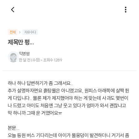
전체
자유수다
제목만 펑...
익명맘
한 달 전
(수정)
•
조회수
1289
하나 하나 답변하기가 좀 그래서요..
추가 설명하자면요 흙탕물은 아니였고요, 원피스 아래쪽에 살짝 튄
게 다입니다.. 물론 제가 제지했어야 하는 게 맞는데 사과도 몇번이
나 드렸고 아이도 처음엔 그냥 웃고 있다가 엄마가 와서 괜찮냐고
막 하니까 그때 운 거였어요ㅠ
본문...
오늘 등원 버스 기다리는데 아이가 물웅덩이 발견하더니 거기서 좀