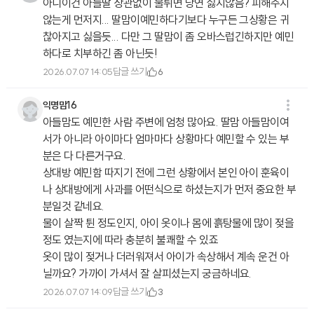
아니이건 아들딸 상관없이 물튀면 당연 싫지않음? 피해주지
않는게 먼저지... 딸맘이예민하다기보다 누구든 그상황은 귀
찮아지고 싫을듯... 다만 그 딸맘이 좀 오바스럽긴하지만 예민
하다로 치부하긴 좀 아닌듯!
답글 쓰기
2026.07.07 14:05
6
익명맘16
아들맘도 예민한 사람 주변에 엄청 많아요. 딸맘 아들맘이여
서가 아니라 아이마다 엄마마다 상황마다 예민할 수 있는 부
분은 다 다른거구요.
상대방 예민함 따지기 전에 그런 상황에서 본인 아이 훈육이
나 상대방에게 사과를 어떤식으로 하셨는지가 먼저 중요한 부
분일것 같네요.
물이 살짝 튄 정도인지, 아이 옷이나 몸에 흙탕물에 많이 젖을
정도 였는지에 따라 충분히 불쾌할 수 있죠
옷이 많이 젖거나 더러워져서 아이가 속상해서 계속 운건 아
닐까요? 가까이 가셔서 잘 살피셨는지 궁금하네요.
답글 쓰기
2026.07.07 14:09
3