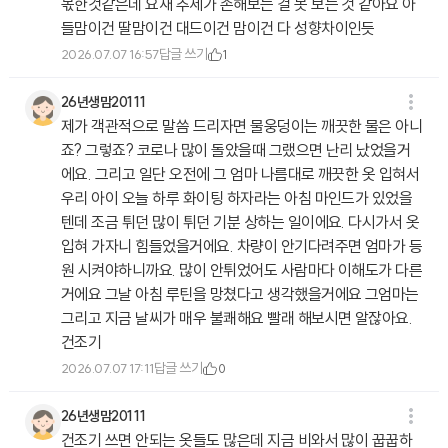
몫한것같은데 요새 추세가 손해보는 걸 못 보는 것 같아요 아
들맘이건 딸맘이건 대드이건 맘이건 다 성향차이인듯
답글 쓰기
2026.07.07 16:57
1
26년생맘20111
제가 객관적으로 말씀 드리자면 물웅덩이는 깨끗한 물은 아니
죠? 그렇죠? 코로나 많이 돌았을때 그랬으면 난리 났었을거
에요. 그리고 일단 오전에 그 엄마 나름대로 깨끗한 옷 입혀서
우리 아이 오늘 하루 화이팅 하자라는 아침 마인드가 있었을
텐데 조금 튀던 많이 튀던 기분 상하는 일이에요. 다시가서 옷
입혀 가자니 힘들었을거에요. 차량이 안기다려주면 엄마가 등
원 시켜야하니까요. 많이 안튀었어도 사람마다 이해도가 다른
거에요 그날 아침 루틴을 망쳤다고 생각했을거에요 그엄마는
그리고 지금 날씨가 매우 불쾌해요 빨래 해보시면 알잖아요.
건조기
답글 쓰기
2026.07.07 17:11
0
26년생맘20111
건조기 쓰면 안되는 옷들도 많은데 지금 비와서 많이 꿉꿉하