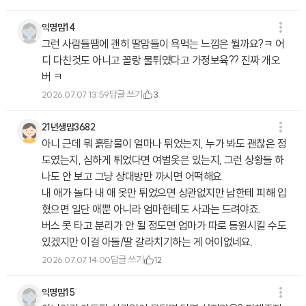
익명맘14
그런 사람들땜에 괜히 딸맘들이 욕먹는 느낌은 뭘까요?ㅋ 어
디 다친것도 아니고 꼴랑 물튀였다고 가정보육?? 진짜 개오
버 ㅋ
답글 쓰기
2026.07.07 13:59
3
21년생맘3682
아니 근데 뭐 흙탕물이 얼마나 튀었는지, 누가 봐도 괜찮은 정
도였는지, 심하게 튀었다면 여벌옷은 있는지, 그런 상황들 하
나도 안 보고 그냥 상대방만 까시면 어떡해요.
내 애가 놀다 내 애 옷만 튀었으면 상관없지만 남한테 피해 입
혔으면 일단 애뿐 아니라 엄마한테도 사과는 드려야죠.
버스 못 타고 분리가 안 될 정도면 엄마가 따로 등원시킬 수도
있겠지만 이걸 아들/딸 갈라치기하는 게 어이없네요.
답글 쓰기
2026.07.07 14:00
12
익명맘15