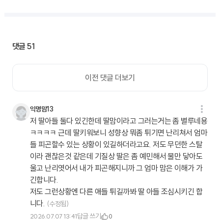
댓글
51
이전 댓글 더보기
익명맘13
저 딸아들 둘다 있긴한데 딸맘이라고 그러는거는 좀 별루네용
ㅋㅋㅋㅋ 근데 딸키워보니 성향상 뭐좀 튀기면 난리쳐서 엄마
들 피곤할수 있는 상황이 있길하더라고요. 저도 무던한 스탈
이라 괜찮은것 같은데 기질상 딸은 좀 예민해서 물만 닿아도
울고 난리엿어서 내가 피곤해지니까 그 엄마 맘은 이해가 가
긴합니다.
저도 그런상황엔 다른 애들 튀길까봐 딸 아들 조심시키긴 합
니다.
(수정됨)
답글 쓰기
2026.07.07 13:41
0