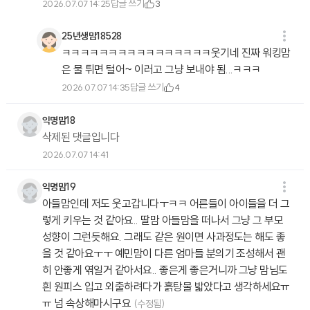
답글 쓰기
2026.07.07 14:25
3
25년생맘18528
ㅋㅋㅋㅋㅋㅋㅋㅋㅋㅋㅋㅋㅋㅋㅋㅋ웃기네 진짜 워킹맘
은 물 튀면 털어~ 이러고 그냥 보내야 됨...ㅋㅋㅋ
답글 쓰기
2026.07.07 14:35
4
익명맘18
삭제된 댓글입니다
2026.07.07 14:41
익명맘19
아들맘인데 저도 웃고갑니다ㅜㅋㅋ 어른들이 아이들을 더 그
렇게 키우는 것 같아요.. 딸맘 아들맘을 떠나서 그냥 그 부모
성향이 그런듯해요. 그래도 같은 원이면 사과정도는 해도 좋
을 것 같아요ㅜㅜ 예민맘이 다른 엄마들 분의기 조성해서 괜
히 안좋게 엮일거 같아서요.. 좋은게 좋은거니까 그냥 맘님도
흰 원피스 입고 외출하려다가 흙탕물 밟았다고 생각하세요ㅠ
ㅠ 넘 속상해마시구요
(수정됨)