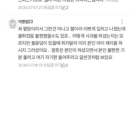
(수정됨)
답글 쓰기
2026.07.07 21:35
2
익명맘23
꼭 딸맘이라서 그런건 아니고 딸이라 이쁘게 입히고 나왔는데
물튀었음 불편했을수도 있죠... 어떻게 사과를 하셨는지는 모
르지만 물웅덩이 있을때 뛰지말라 미리 본인 아이 제지좀 하
시지 그러셨어요... 잘못은 본인이 하셨으면서 본인 불편한 기
분 풀려고 여기 자기편 들어주라고 글쓴것처럼 보임요
답글 쓰기
2026.07.08 13:12
2