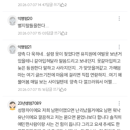
답글 쓰기
2026.07.07 14:47
2
익명맘20
별지랄들을한다....
답글 쓰기
2026.07.07 15:03
2
익명맘21
양측 다 욱하네...설령 옷이 젖었다면 유치원에 여벌옷 보낸거
있을테니 갈아입혀달라 말씀드리고 보내던지. 옷갈아입히고
늦은 등원한다 말하고 사라지던지...가 맞앗을꺼같고. 가해엄
마는 여기 글쓰기전에 마음에 걸리면 직접 연랃하지...여기 왜
물어봄.매일 보는 사이일텐데. 양측 다 껄끄러워서 어쩔.....
답글 쓰기
2026.07.07 15:16
0
23년생맘7089
성향차이에요 저희 남편이였으면 난리났을거에요 남편 워낙
유난이에요 깔끔하고 저는 묻으면 묻었나보다 합니다 솔직히
예민한사람이랑 사는 건 힘이 듭니다 그리고 요새 추세도 한