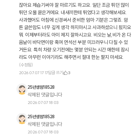
잖아요 제습기써야 잘 마르기도 하고요. 일단 조금 튀던 많이
튀던 오물 묻은거에요. 내새끼한테 튀었다고 생각해보세요.
사과했어도 아침에 신경써서 준비한 엄마 기분은 그렇죠. 암
튼 글쓴맘도 너무 깊게 생각 하지마시고 사과하셨으니 됬지요
뭐. 이제부터라도 아이 제지 잘하시고요. 비오는 날,비가 온 다
음날이 바닥면이랑 혹여 연석선 부분 미끄러우니 다칠 수 있
거든요. 특히 차량 오기전에는 몇분 안되는 시간 애한테 잠시
라도 아무런 이야기라도 해주면서 절대 한눈 팔지 마세요.
(수정됨)
답글 쓰기
2026.07.07 17:17
3
25년생맘18528
삭제된 댓글입니다
2026.07.07 18:03
25년생맘18528
삭제된 댓글입니다
2026.07.07 18:03