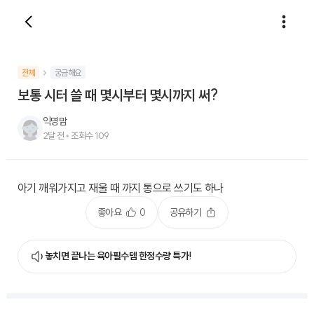
전체
궁금해요
보통 시터 쓸 때 몇시부터 몇시까지 써?
익명맘
2달 전
•
조회수
109
아기 깨워가지고 재울 때 까지 통으로 쓰기도 하나
좋아요
0
공유하기
놓치면 끝나는 육아필수템 한정수량 특가!