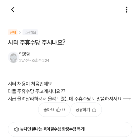
전체
궁금해요
시터 주휴수당 주시나요?
익명맘
2달 전
•
조회수
224
시터 채용이 처음인데요
다들 주휴수당 주고계시나요??
시급 올려달라하셔서 올려드렸는데 주휴수당도 말씀하셔서요 ㅜㅜ
좋아요
0
공유하기
놓치면 끝나는 육아필수템 한정수량 특가!