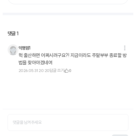
댓글
1
익명맘1
헉 출산하면 어쩌시려구요?! 지금이라도 주말부부 종료할 방
법을 찾아야겠네여
답글 쓰기
2026.05.31 20:20
0