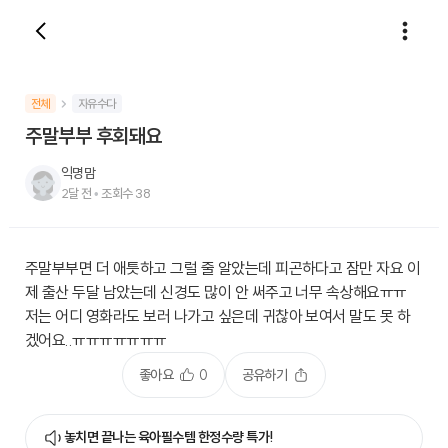
전체
자유수다
주말부부 후회돼요
익명맘
2달 전
•
조회수
38
주말부부면 더 애틋하고 그럴 줄 알았는데 피곤하다고 잠만 자요 이
제 출산 두달 남았는데 신경도 많이 안 써주고 너무 속상해요ㅠㅠ
저는 어디 영화라도 보러 나가고 싶은데 귀찮아 보여서 말도 못 하
겠어요..ㅠㅠㅠㅠㅠㅠㅠ
좋아요
0
공유하기
놓치면 끝나는 육아필수템 한정수량 특가!