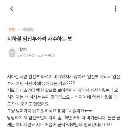
전체
육아꿀팁
지하철 임산부좌석 사수하는 법
익명맘
5달 전
(수정)
•
조회수
408
지하철 타면 임산부 좌석이 비워있지가 않아요. 임산부 자리에 임산
부가 아닌 사람이 왜 앉아있는 거죠????
저도 임신초기에 뱃지 앞으로 보여주면서 앞에서 서성거렸는데 오
히려 자는 척 하시는 분이 많더라고요ㅋ 심지어 배 엄청 나왔을 때
도 안 나오기도 했었어요
그냥 넘어가지 말고 말하세요!!! 힘드시잖아요ㅠㅠ
당당하게 저 임산부인데 자리 좀.. 하면 거의 다 비켜줍니다. 물론 곱
게는 아니지만요 저도 처음에 굳이?이랬는데 안되겠더라고요!