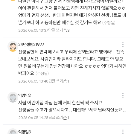
따질건 아니구 그냥 먼저 선생님에게 다가보심이 어떨까요?
아이 관련해서 먼저 물어보고 하면 친해지시지 않을까요ㅎㅎ
엄마가 먼저 선생님한테 이런저런 얘기 안하면 선생님들도 바
쁜가보다 하고 등하원만 해주실 것 같기도 해요
(수정됨)
답글 쓰기
2026.06.05 13:37
3
24년생맘21977
선생님한테 연락해보시고 우리애 잘봐달라고 빵이라도 잔뜩
보내보세요. 사람인지라 달라지기도 합니다. 그래도 안 맞으
면 원을 바꾸는게 장신건강에 나아요 ㅎㅎㅎㅎ 엄마가 쌔하면
백퍼예요
(수정됨)
답글 쓰기
2026.06.05 13:48
1
익명맘2
시립 어린이집 아님 원에 커피 한잔씩 쫙 쏘시고
선생님들 수고가 많으시다고... 대접해보세요 달라지실듯요 ...
답글 쓰기
2026.06.05 14:28
1
익명맘3