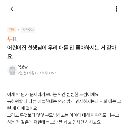
전체
자유수다
투표
어린이집 선생님이 우리 애를 안 좋아하시는 거 같아
요..
익명맘
2달 전
(수정)
•
조회수
1097
이게 막 뭔가 문제라기보다는 약간 찜찜한 느낌이에요
등하원할 때 다른 애들한테는 엄청 밝게 인사하시는데 저희 애는 그
런 게 아예 없어요
그리고 무엇보다 몇몇 부모님하고는 아이에 대해 이야기도 나누고
하는 거 같은데 저한테는 그냥 쌩 하고 인사만 하시고요