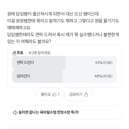
원래 담임쌤이 출산하시게 되면서 대신 오신 쌤이신데..
이걸 원장쌤한테 뭐라고 말하기도 뭐하고 그렇다고 원을 옮기기도
애매해하고요
담임쌤한테라도 연락 드려서 혹시 제가 뭐 실수했다거나 불편한게
있는 지 여쭤라도 볼까요?
투표
182
명 참여 완료
연락 드린다
51
%
(
93
표)
넘어간다
48
%
(
89
표)
좋아요
1
공유하기
놓치면 끝나는 육아필수템 한정수량 특가!