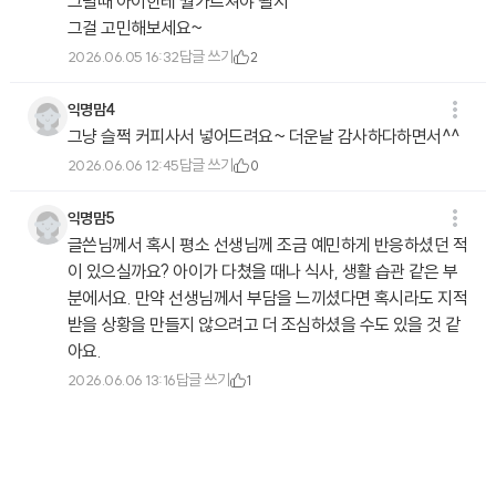
그럴때 아이한테 뭘가르쳐야 될지
그걸 고민해보세요~
답글 쓰기
2026.06.05 16:32
2
익명맘4
그냥 슬쩍 커피사서 넣어드려요~ 더운날 감사하다하면서^^
답글 쓰기
2026.06.06 12:45
0
익명맘5
글쓴님께서 혹시 평소 선생님께 조금 예민하게 반응하셨던 적
이 있으실까요? 아이가 다쳤을 때나 식사, 생활 습관 같은 부
분에서요. 만약 선생님께서 부담을 느끼셨다면 혹시라도 지적
받을 상황을 만들지 않으려고 더 조심하셨을 수도 있을 것 같
아요.
답글 쓰기
2026.06.06 13:16
1