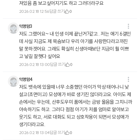
져있음 좀 보고싶어지기도 하고 그러더라구요
답글 쓰기
2026.02.18 12:56
0
익명맘3
저도 그랬어요~ 내 인생 이제 끝난거?같고.. 저는 애기 6갤인
데 사실 지금도 제 목숨보다 우리 아기를 사랑한다라고까진
말 못하겟어요. 그래도 확실히 신생아때보단 지금이 훨 이쁘
고 낳길 잘햇다 싶어요
답글 쓰기
2026.02.18 13:00
0
익명맘4
저도 뱃속에 있을때 너무 소중했던 아이가 막상 태어나니 낯
설고(초면이고) 모성애가 바로 생기진 않더라고요. 아이도 제
손에서는 우는데, 산후도우미 품에서는 금방 울음을 그치니까
야속하기도 하고. 그러다 점점 아기가 저를 엄마로 알아보고
웃기도 하고, 서로 대화도 되고 상호작용이 되면서 모성애가
생기더라고요.
답글 쓰기
2026.02.18 13:04
0