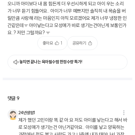
오니까 아이보다 내 몸 힘든게 더 우선시하게 되고 아이 우는 소리
가 너무 듣기 힘들어요.. 아이가 너무 예쁘지만 솔직히 내 목숨을 버
릴만큼 사랑해 라는 마음인지 아직 모르겠어요 제가 너무 냉정한 인
간같은데ㅜ 아이낳는다고 모성애가 바로 생기는건아닌게 보통인가
요..? 저만 그럴까요? ㅜ
좋아요
1
공유하기
놓치면 끝나는 육아필수템 한정수량 특가!
댓글
9
24년생맘1
제가 했던 고민이랑 똑.같.아.요 저도 아이를 낳는다고 해서 바
로 모성애가 생기는건 아닌거같아요.. 아이를 낳고 양육하는
과정에서 정도 붙고 사랑도 가고 나중엔 내가 태어나서 가장