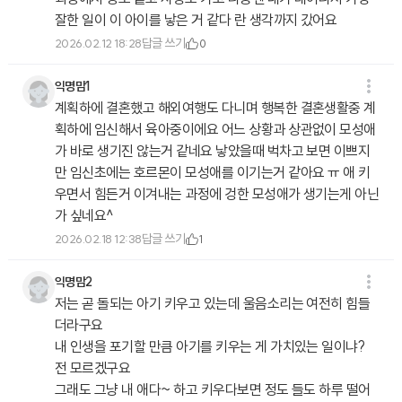
잘한 일이 이 아이를 낳은 거 같다 란 생각까지 갔어요
답글 쓰기
2026.02.12 18:28
0
익명맘1
계획하에 결혼했고 해외여행도 다니며 행복한 결혼생활중 계
획하에 임신해서 육아중이에요 어느 상황과 상관없이 모성애
가 바로 생기진 않는거 같네요 낳았을때 벅차고 보면 이쁘지
만 임신초에는 호르몬이 모성애를 이기는거 같아요 ㅠ 애 키
우면서 힘든거 이겨내는 과정에 겅한 모성애가 생기는게 아닌
가 싶네요^
답글 쓰기
2026.02.18 12:38
1
익명맘2
저는 곧 돌되는 아기 키우고 있는데 울음소리는 여전히 힘들
더라구요
내 인생을 포기할 만큼 아기를 키우는 게 가치있는 일이냐?
전 모르겠구요
그래도 그냥 내 애다~ 하고 키우다보면 정도 들도 하루 떨어