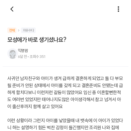
전체
자유수다
모성애가 바로 생기셨나요?
익명맘
6달 전
•
조회수
351
사귀던 남자친구와 아이가 생겨 급하게 결혼하게 되었고 둘 다 부모
될 준비가 안된 상태에서 아이를 갖게 되고 결혼준비도 안됐는데 급
하게 합치다보니 이런저런 갈등이 많았어요 임신 중 이혼할뻔한적
도 여러번 있었지만 태어나지도않은 아이생각해서 참고 넘겨서 아
이 출산후까지 함께 살고 있어요
이런 상황이라 그런지 아이를 낳았을때 내 뱃속에 이 아이가 있었다
니 하는 설명하기 힘든 벅찬 감정이 들긴했지만 조리원 나와 집에