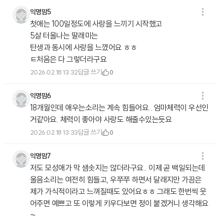
익명맘5
첫애는 100일정도에 사랑을 느끼기 시작했고
5살 터울나는 딸래미는
탄생과 동시에 사랑을 느꼈어요 ㅎㅎ
ㅌ처음은 다 그렇더라구요
답글 쓰기
2026.02.18 13:32
0
익명맘6
18개월인데 애우는소리는 계속 힘들어요.. 엄마체력이 우선인
거같아요. 체력이 좋아야 사랑도 해줄수있는듯요
답글 쓰기
2026.02.18 13:33
0
익명맘7
저도 모성애가 막 샘솟지는 않더라구요.. 이제 곧 백일되는데
울음소리는 여전히 힘들고, 우쭈쭈 하면서 달래지만 가끔은
제가 가식적이라고 느껴질때도 있어요ㅎㅎ 그래도 한번씩 웃
어주면 예쁘고 또 이렇게 키우다보면 정이 붙겠거니 생각해요
~