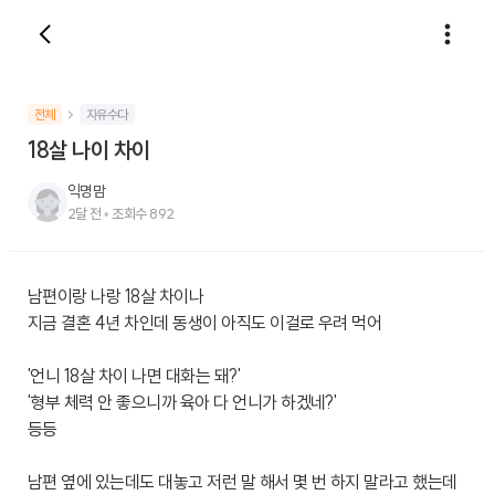
전체
자유수다
18살 나이 차이
익명맘
2달 전
•
조회수
892
남편이랑 나랑 18살 차이나
지금 결혼 4년 차인데 동생이 아직도 이걸로 우려 먹어
'언니 18살 차이 나면 대화는 돼?'
'형부 체력 안 좋으니까 육아 다 언니가 하겠네?'
등등
남편 옆에 있는데도 대놓고 저런 말 해서 몇 번 하지 말라고 했는데