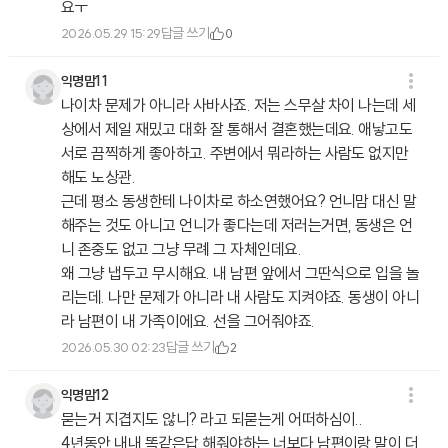
요ㅜ
답글 쓰기
2026.05.29 15:29
0
익명맘11
나이차 문제가 아니라 사바사죠. 저는 스무살 차이 나는데 세
상에서 제일 재밌고 대화 잘 통해서 결혼했는데요. 애낳고도
서로 끔찍하게 좋아하고. 주변에서 뭐라하는 사람도 없지만
해도 노상관.
근데 평소 동생한테 나이차로 하소연했어요? 언니맘 대신 말
해주는 것도 아니고 언니가 좋다는데 저러는거면, 동생은 언
니 존중도 없고 그냥 무례 그 자체인데요.
왜 그냥 냅두고 무시해요. 내 남편 앞에서 그딴식으로 입을 놀
리는데. 나만 문제가 아니라 내 사람도 지켜야죠. 동생이 아니
라 남편이 내 가족이에요. 선을 그어줘야죠.
답글 쓰기
2026.05.30 02:23
2
익명맘12
묻는거 지겹지도 않니? 라고 되묻는게 어떠하심이..
4년동안 내내 똑같은답 해줘야하는 너보다 남편이랑 말이 더