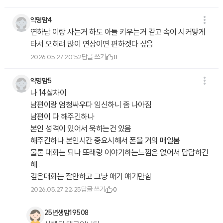
익명맘4
연하남 이랑 사는거 하도 아들 키우는거 같고 속이 시커맣게
타서 오히려 많이 연상이면 편하겟다 싶음
답글 쓰기
2026.05.27 20:52
0
익명맘5
나 14살차이
남편이랑 엄청싸우다 임신하니 좀 나아짐
남편이 다 해주긴하나
본인 성격이 있어서 욱하는건 있음
해주긴하나 본인시간 중요시해서 폰을 거의 매일봄
물론 대화는 되나 또래랑 이야기하는느낌은 없어서 답답하긴
해..
깊은대화는 잘안하고 그냥 애기 얘기만함
답글 쓰기
2026.05.27 22:25
0
25년생맘19508