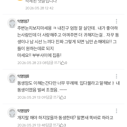
삭제된 댓글입니다
2026.05.28 12:42
익명맘7
주변눈치보지마세용 ㅋ 내친구 엄청 잘 살던데.. 내가 좋아하
는사람인데 더 사랑해주고 아껴주면 더 귀해지는걸... 자꾸 동
생이나 남 시선 느끼다 진짜 그렇게 되면 님만 손해에요!! 그
들이 원하는데로 되지
마세요!! 부부사이에 집중!
답글 쓰기
2026.05.28 23:08
0
익명맘8
동생맘도 이해는간다만 너무 무례해..입다물라고 말해보ㅏ 내
동생이였음 벌써 조졌음..ㅡㅡ
답글 쓰기
2026.05.29 13:09
2
익명맘9
개지랄 해야 하지않을까 동생한테? 말뽄새 똑바로 하라고
답글 쓰기
2026.05.29 13:48
3