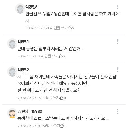
익명맘6
안될건 또 뭐임? 동갑인데도 이혼 할사람은 하고 케바케
지.
답글 쓰기
2026.05.28 21:47
3
익명맘1
근데 동생은 일부러 저러는 거 같긴해...
답글 쓰기
2026.05.27 17:41
3
익명맘3
저도 11살 차이인데 가족들은 아니지만 친구들이 진짜 맨날
물어봐서 스트레스 받긴 해요ㅜ 동생이면....
한 번 뭐라고 하면 안 하지 않을까요?
답글 쓰기
2026.05.27 17:44
0
23년생맘18980
동생한테 스트레스받는다고 얘기하지 말라고하세요 ...
답글 쓰기
2026.05.27 20:51
4