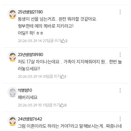
25년생맘21180
동생이 선을 넘는거죠.. 완전 뭐라할 것같아요.
형부한테 예의 똑바로 지키라고!
어딜!! 콱! ㅎㅎ
답글 쓰기
2026.05.29 14:27
2
23년생맘18980
저도 17살 차이나는데요 .. 가족이 지지해줘야지 뭔... 한번 눌
러놓으세요!!
답글 쓰기
2026.05.29 14:31
1
익명맘10
패버리세요
답글 쓰기
2026.05.29 15:11
0
24년생맘7642
그럼 이혼이라도 하라는 거야?라고 말해보시는게.. 짜증나네