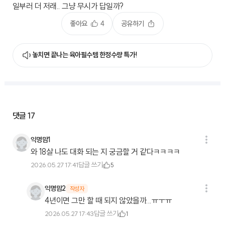
일부러 더 저래.. 그냥 무시가 답일까?
좋아요
4
공유하기
놓치면 끝나는 육아필수템 한정수량 특가!
댓글
17
익명맘1
와 18살 나도 대화 되는 지 궁금할 거 같다ㅋㅋㅋㅋ
답글 쓰기
2026.05.27 17:41
5
익명맘2
작성자
4년이면 그만 할 때 되지 않았을까...ㅠㅜㅠ
답글 쓰기
2026.05.27 17:43
1