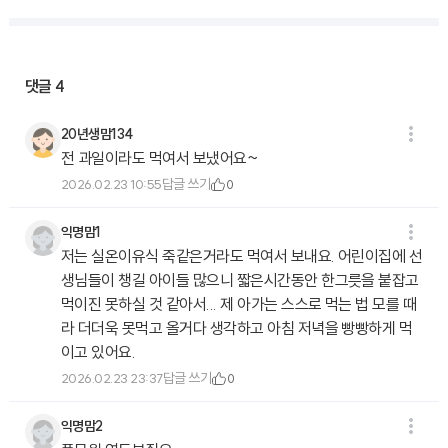
댓글
4
20년생맘134
전 과일이라도 먹여서 보냈어요~
답글 쓰기
2026.02.23 10:55
0
익명맘1
저는 실온이유식 죽같은거라도 먹여서 보내요. 어린이집에 선
생님들이 챙길 아이들 많으니 짧은시간동안 한그릇을 붙잡고
먹이진 못하실 것 같아서... 제 아가는 스스로 먹는 법 모를 때
라 더더욱 못먹고 올거다 생각하고 아침 저녁을 빵빵하게 먹
이고 있어요.
답글 쓰기
2026.02.23 23:37
0
익명맘2