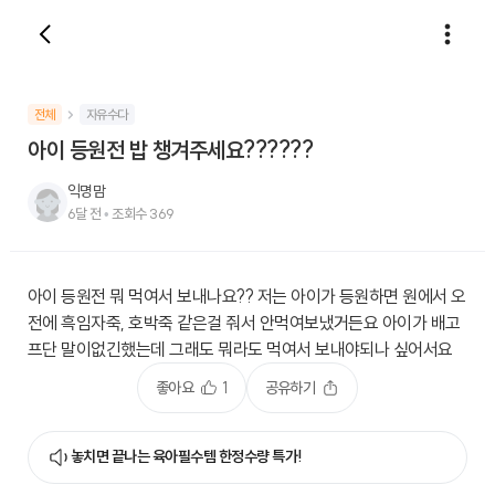
전체
자유수다
아이 등원전 밥 챙겨주세요??????
익명맘
6달 전
•
조회수
369
아이 등원전 뭐 먹여서 보내나요?? 저는 아이가 등원하면 원에서 오
전에 흑임자죽, 호박죽 같은걸 줘서 안먹여보냈거든요 아이가 배고
프단 말이없긴했는데 그래도 뭐라도 먹여서 보내야되나 싶어서요
좋아요
1
공유하기
놓치면 끝나는 육아필수템 한정수량 특가!