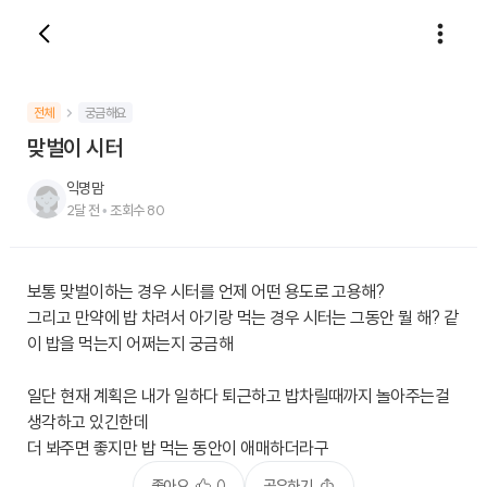
전체
궁금해요
맞벌이 시터
익명맘
2달 전
•
조회수
80
보통 맞벌이하는 경우 시터를 언제 어떤 용도로 고용해?
그리고 만약에 밥 차려서 아기랑 먹는 경우 시터는 그동안 뭘 해? 같
이 밥을 먹는지 어쩌는지 궁금해
일단 현재 계획은 내가 일하다 퇴근하고 밥차릴때까지 놀아주는걸
생각하고 있긴한데
더 봐주면 좋지만 밥 먹는 동안이 애매하더라구
좋아요
0
공유하기