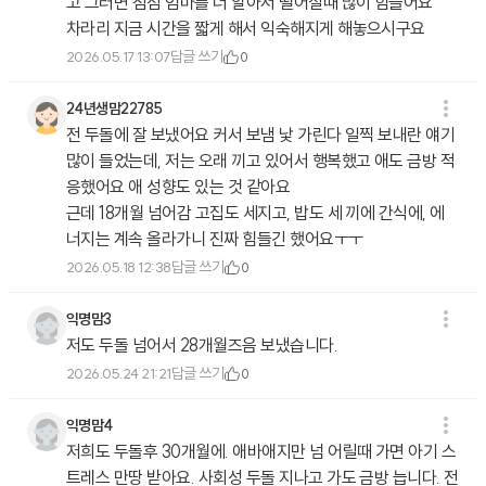
고 그러면 점점 엄마를 더 알아서 떨어질때 많이 힘들어요
차라리 지금 시간을 짧게 해서 익숙해지게 해놓으시구요
답글 쓰기
2026.05.17 13:07
0
24년생맘22785
전 두돌에 잘 보냈어요 커서 보냄 낯 가린다 일찍 보내란 얘기
많이 들었는데, 저는 오래 끼고 있어서 행복했고 애도 금방 적
응했어요 애 성향도 있는 것 같아요
근데 18개월 넘어감 고집도 세지고, 밥도 세 끼에 간식에, 에
너지는 계속 올라가니 진짜 힘들긴 했어요ㅜㅜ
답글 쓰기
2026.05.18 12:38
0
익명맘3
저도 두돌 넘어서 28개월즈음 보냈습니다.
답글 쓰기
2026.05.24 21:21
0
익명맘4
저희도 두돌후 30개월에. 애바애지만 넘 어릴때 가면 아기 스
트레스 만땅 받아요. 사회성 두돌 지나고 가도 금방 늡니다. 전