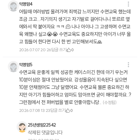
익명맘4
어릴때 여러방법 울려가며 죄책감 느끼지만 수면교육 했는데
조금 크고...자기의지 생기고 자기발로 걸어다니니 쪼르르 옆
에와서 딱 붙어자요 ㅋㅋ 🫠 나나 아이나 그 고생하며 수면교
육 왜했나 싶고😭😭 수면교육도 중요하지만 아이가 너무 울
고 힘들어 한다면 다시 한 번 고민해보셔도🙏
답글 쓰기
2026.07.07 20:26
0
익명맘5
수면교육 운좋게 일찍 성공한 케이스이긴 한데 아기 우는거
10분이상은 절대 안놨뒀어요. 강성울음이 지속된다 싶으면
10분 안채웠어도 그냥 달랬어요. 수면교육 물론 중요하긴 하
지만 아기가 힘들어하고 엄마도 맘아프면 굳이 해야할까요..?
그런점에서 전 퍼버법을 별로 안좋아합니당..
(수정됨)
답글 쓰기
2026.07.08 13:23
0
25년생맘22542
삭제된 댓글입니다