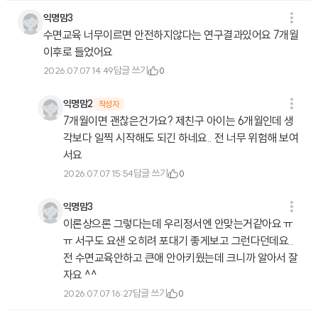
익명맘3
수면교육 너무이르면 안전하지않다는 연구결과있어요 7개월
이후로 들었어요
답글 쓰기
2026.07.07 14:49
0
익명맘2
작성자
7개월이면 괜찮은건가요? 제친구 아이는 6개월인데 생
각보다 일찍 시작해도 되긴 하네요.. 전 너무 위험해 보여
서요
답글 쓰기
2026.07.07 15:54
0
익명맘3
이론상으론 그렇다는데 우리정서엔 안맞는거같아요 ㅠ
ㅠ 서구도 요샌 오히려 포대기 좋게보고 그런다던데요..
전 수면교육안하고 큰애 안아키웠는데 크니까 알아서 잘
자요 ^^
답글 쓰기
2026.07.07 16:27
0