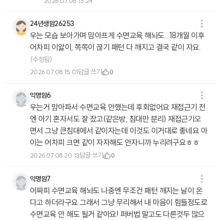
2026.07.08 13:24
24년생맘26253
우는 모습 보아가며 맘아프게 수면교육 해놔도.. 18개월 이후
어차피 이앓이, 쪽쪽이 끊기 패턴 다 깨지고 결국 같이 자요.
(수정됨)
답글 쓰기
2026.07.08 15:01
0
익명맘6
우는거 맘아파서 수면교육 안했는데 후회없어요 재접근기 전
엔 아기 혼자서도 잘 잤고(같은방, 침대만 분리) 재접근기오
면서 그냥 큰침대에서 같이자는데 이것도 이거대로 좋네요 아
이는 어차피 크면 같이 자자해도 안자니까 누리려구요ㅎㅎ
답글 쓰기
2026.07.08 20:13
0
익명맘7
어짜피 수면교육 해놔도 나중엔 무조건 패턴 깨지는 날이 온
다고 하더라구요 그래서 그냥 무리해서 내 마음이 힘들정도로
수면교육 안 해도 될거 같아요! 퍼버법 말고도 다른것두 많으