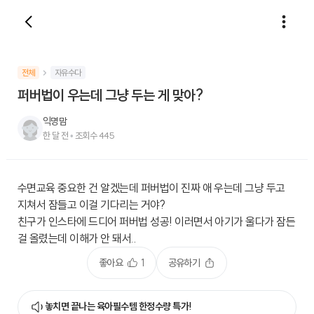
전체
자유수다
퍼버법이 우는데 그냥 두는 게 맞아?
익명맘
한 달 전
•
조회수
445
수면교육 중요한 건 알겠는데 퍼버법이 진짜 애 우는데 그냥 두고
지쳐서 잠들고 이걸 기다리는 거야?
친구가 인스타에 드디어 퍼버법 성공! 이러면서 아기가 울다가 잠든
걸 올렸는데 이해가 안 돼서..
좋아요
1
공유하기
놓치면 끝나는 육아필수템 한정수량 특가!