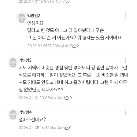
답글 쓰기
2026.04.01 16:31
0
익명맘2
인정이요
달라고 한 것도 아니고 다 알아봤더니 무슨..
그 돈 어디 준 거 아닌가요? 뭐 형제들 있을 거아녀요
답글 쓰기
2026.04.01 17:20
2
익명맘3
저도 시댁에 비슷한 경험 몇번 겪어보니 걍 입만 살아서 그런
식으로 얘기하는 일이 잦았어요. 그 후로는 또 비슷한 말 꺼내
셔도 기대도 안되고 네네 하고 흘려버립니다. 그럼 역시 아무
일 없었단듯 지나가요^^
답글 쓰기
2026.04.01 23:08
0
익명맘4
얼마주신데요?
답글 쓰기
2026.04.05 16:42
0