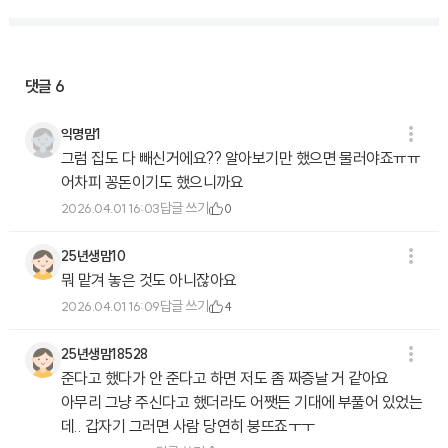
댓글
6
익명맘1
그럼 집도 다 빼신거에요?? 알아보기만 했으면 물러야죠ㅠㅠ
어차피 꽁돈이기도 했으니까요
답글 쓰기
2026.04.01 16:03
0
25년생맘10
뭐 맡겨 놓은 것도 아니잖아요
답글 쓰기
2026.04.01 16:09
4
25년생맘18528
준다고 했다가 안 준다고 하면 저도 좀 짜증날 거 같아요
아무리 그냥 주신다고 했더라도 어쨋든 기대에 부풀어 있었는
데.. 갑자기 그러면 사람 당연히 붕뜨죠ㅜㅜ