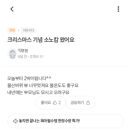
전체
자유수다
크리스마스 기념 소노캄 왔어요
익명맘
8달 전
•
조회수
31
오늘부터 2박이랍니다^^
울산바위 뷰 너무멋져요 물온도도 좋구요
내년에는 부모님도 모시고 오려구요
좋아요
2
공유하기
놓치면 끝나는 육아필수템 한정수량 특가!