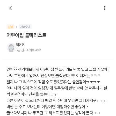
전체
자유수다
어린이집 블랙리스트
익명맘
5달 전
•
조회수
439
있어?? 생각해보니까 어린이집 쌤들끼리도 단톡 있고 그럴 거잖아!
나도 호텔에서 일해서 진상오면 블랙떴다!!!!! 이러거든ㅋㅋㅋ
왠지 나 그 리스트에 적힐 수도 있었겠다는 불안감이ㅠㅜㅠㅜ
아니 내가 얼마 전에 알림장 왜 일주일에 한번 밖에 안 써주냐고 살
짝 민원? 아닌 민원을 썼는데...ㅠ
다른 어린이집 보니까 다 매일 써주던데 우리만 그래가지구ㅠㅜㅠ
비싼 돈 주고 보내는데 이양이면 매일해주면 좋잖어ㅏ
글쓰다보니까 나 무조건 그 리스트 있겠다는 생각이 든다ㅋㅋ