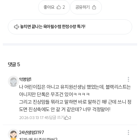
좋아요
2
공유하기
놓치면 끝나는 육아필수템 한정수량 특가!
댓글
5
익명맘1
나 어린이집은 아니고 유치원선생님 했었는데, 블랙리스트는
아니지만 단톡은 무조건 있어ㅋㅋㅋㅋ
그리고 진상맘들 뭐라고 말하면 바로 말하긴 해! 근데 쓰니 정
도면 진상축에도 안 갈 거 같은데? 너무 걱정말어!
답글 쓰기
2026.03.13 17:45
2
24년생맘3197