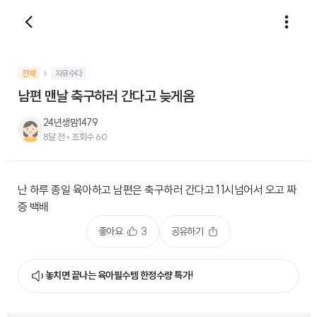
전체
자유수다
남편 맨날 축구하러 간다고 늦게옴
24년생맘1479
8달 전
•
조회수
60
난 하루 종일 육아하고 남편은 축구하러 간다고 11시넘어서 오고 짜
증 백배
좋아요
3
공유하기
놓치면 끝나는 육아필수템 한정수량 특가!