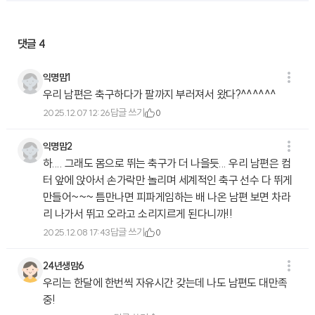
댓글
4
익명맘1
우리 남편은 축구하다가 팔까지 부러져서 왔다?^^^^^^
답글 쓰기
2025.12.07 12:26
0
익명맘2
하.... 그래도 몸으로 뛰는 축구가 더 나을듯... 우리 남편은 컴
터 앞에 앉아서 손가락만 놀리며 세계적인 축구 선수 다 뛰게
만들어~~~ 틈만나면 피파게임하는 배 나온 남편 보면 차라
리 나가서 뛰고 오라고 소리지르게 된다니까!!
답글 쓰기
2025.12.08 17:43
0
24년생맘6
우리는 한달에 한번씩 자유시간 갖는데 나도 남편도 대만족
중!