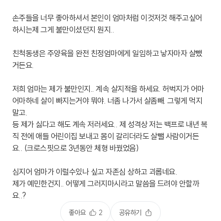
손주들을 너무 좋아하셔서 본인이 엄마처럼 이것저것 해주고싶어
하시는제 그게 불만이셨던지 뭔지..
친척동생은 주양육을 완전 친정엄마에게 일임하고 낳자마자 살뺐
거든요.
저희 엄마는 제가 불만인지.. 계속 살지적을 하세요. 허벅지가 어마
어마하네 살이 빠지는거야 뭐야. 너좀 나가서 살좀빼. 그렇게 먹지
말고.
등 제가 싫다고 해도 계속 저러세요.. 제 성격상 저는 백프로 내년 복
직 전에 애들 어린이집 보내고 몸이 갈리더라도 살뺄 사람이거든
요.. (크로스핏으로 3년동안 체형 바꿨었음)
심지어 엄마가 이럴수있나 싶고 자존심 상하고 괴롭네요.
제가 예민한건지.. 어떻게 그러지마시라고 말씀을 드려야 안할까
좋아요
2
공유하기