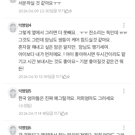
서운하실 것 같아요ㅜㅜ
답글 쓰기
2026.06.09 22:30
0
익명맘4
그렇게 옆에서 그러면 더 못빼요... ㅜㅜ 잔소리는 독인데 ㅠㅠ
그것도 그런데 맘님도 쌍둥이 케어 힘드실것 같아요..
혼자잘 해내고 싶은 맘은 알지만.. 맘님도 챙기세여..
아이보다 내가 먼저에요..! 아이 좋아하시면 두시간이라도 맡
기고 시간 보내시는 것도 좋아요~ 기분 좋아질것 같은건 뭐
든!
답글 쓰기
2026.06.10 13:39
0
익명맘5
한국 엄마들은 진짜 왜그럴까요..저희엄마도 그러세요
(수정됨)
답글 쓰기
2026.06.11 14:18
0
익명맘6